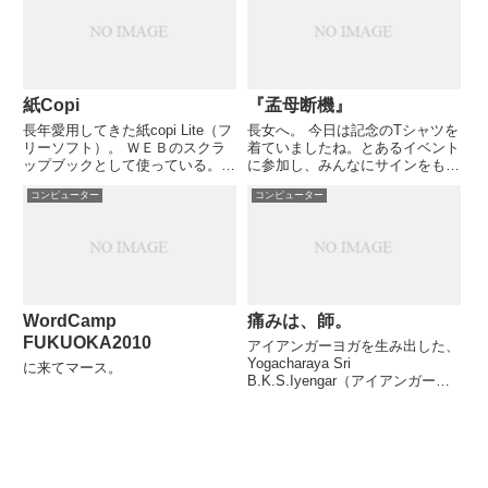
合格Javaテキスト―Javaプログ
バーが一体化されたことの副作用
ラマSJC‐P310‐055対...
で、クイック起動バーを複数回押
下→複数個の...
紙Copi
『孟母断機』
長年愛用してきた紙copi Lite（フ
長女へ。 今日は記念のTシャツを
リーソフト）。 ＷＥＢのスクラ
着ていましたね。とあるイベント
ップブックとして使っている。
に参加し、みんなにサインをもら
しかし、データが半端じゃなくな
ったTシャツには、グループリー
コンピューター
コンピューター
ってきているので、 表示がもの
ダー or サブリーダの座右の銘
すごく遅い。フリーウェアの機能
「孟母断機」が書いてあります
では、 これ以上使いつづけるの
が、ちょうど今、あなたはこの言
は現実的ではないだろ...
葉の意味をかみ締めるべき状況...
WordCamp
痛みは、師。
FUKUOKA2010
アイアンガーヨガを生み出した、
Yogacharaya Sri
に来てマース。
B.K.S.Iyengar（アイアンガー
師）の言葉。 Pain comes to
guide you. Pain is your Guru. 痛
みはあなたを導くためのものであ
り、...