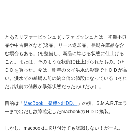
とあるリファービッシュ ((リファビッシュとは、初期不良
品や中古機器など(返品、リース返却品、長期在庫品を含
む場合もある。)を整備し、新品に準じる状態に仕上げる
こと。または、そのような状態に仕上げられたもの。))Ｈ
ＤＤを買った。今は、昨年のタイ洪水の影響でＨＤＤが高
い。洪水での暴騰以前の約２倍の値段になっている（それ
だけ以前の値段が暴落状態だったわけだが）。
目的は「
MacBook、疑惑のHDD。
」の後、S.M.A.R.Tエラ
ーまで出だし故障確定したmacbookのＨＤＤ換装。
しかし、macbookに取り付けても認識しない！がーん。