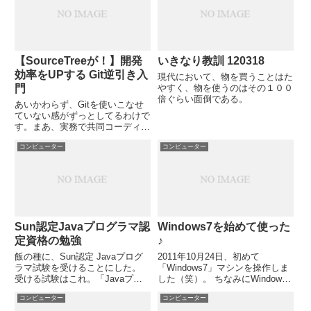
【SourceTreeが！】開発
いきなり教訓 120318
効率をUPする Git逆引き入
現代において、物を買うことはた
門
やすく、物を使うのはその１００
倍ぐらい面倒である。
あいかわらず、Gitを使いこなせ
ていない感がずっとしてるわけで
す。まあ、実務で共同コーディン
グしてない「一人Git」なので使
コンピューター
コンピューター
う機能が限られているのです。あ
と、ＣＵＩでなく、TortoiseGitを
使っているので、細かいオプショ
ン機能は目に入...
Sun認定Javaプログラマ認
Windows7を始めて使った
定資格の勉強
♪
飯の種に、Sun認定 Javaプログ
2011年10月24日、初めて
ラマ試験を受けることにした。
「Windows7」マシンを操作しま
受ける試験はこれ。「Javaプロ
した（笑）。 ちなみにWindows
グラマ SJC-P 310-055」 手始め
Vistaはまだ触ったことありませ
コンピューター
コンピューター
に使用しているテキストはこれ。
ん。 クイック起動バーとタスク