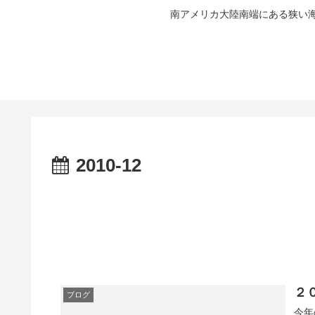
南アメリカ大陸南端にある狭い海
2010-12
２
ブログ
今年