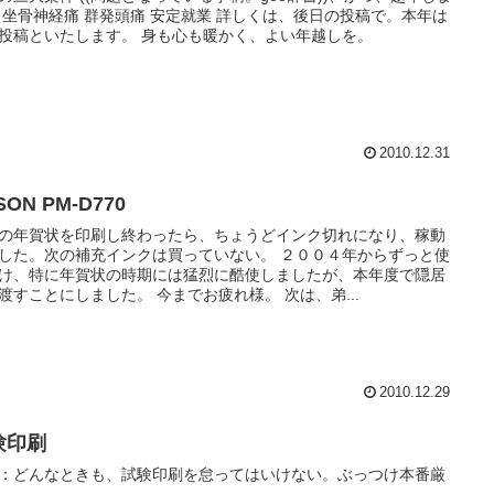
 坐骨神経痛 群発頭痛 安定就業 詳しくは、後日の投稿で。本年は
投稿といたします。 身も心も暖かく、よい年越しを。
2010.12.31
SON PM-D770
の年賀状を印刷し終わったら、ちょうどインク切れになり、稼動
した。次の補充インクは買っていない。 ２００４年からずっと使
け、特に年賀状の時期には猛烈に酷使しましたが、本年度で隠居
渡すことにしました。 今までお疲れ様。 次は、弟...
2010.12.29
験印刷
：どんなときも、試験印刷を怠ってはいけない。ぶっつけ本番厳