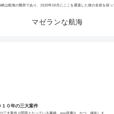
峡は航海の難所であり、1520年10月にここを通過した彼の名前を採
マゼランな航海
０１０年の三大案件
の三大案件 ((問題となっている事柄。goo辞書))、かつ、越年しま