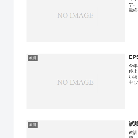
す。
最終
EP
教訓
今年
停止
い続
申し
試
教訓
教訓