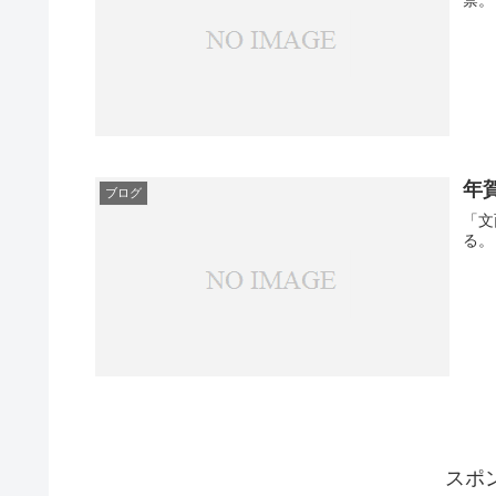
禁。
年
ブログ
「文
る。
スポ