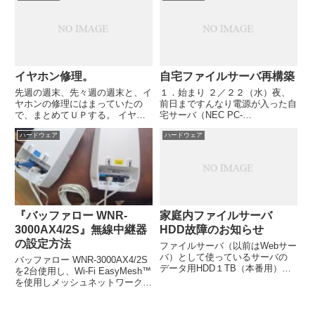
やら無線LANの不調だな、と思っ
もっさりになる予感しかしない。
ていたら、次第にPCもネット...
パソコンって、お金かかるね。
イヤホン修理。
自宅ファイルサーバ再構築
先週の週末、先々週の週末と、イ
１．始まり ２／２２（水）夜、
ヤホンの修理にはまっていたの
前日まですんなり電源が入った自
で、まとめてＵＰする。 イヤホ
宅サーバ（NEC PC-
ンの付け根がよく断線し音が聞こ
MA24VBZEC、Ubuntu Linux
ハードウェア
ハードウェア
えなくなることがあるが、イヤホ
Server10.04LTS）が、電源ボタ
ン自体の機能はまず問題ない。こ
ンを押せど全く何も言わなくなっ
んな場合でも、これまでは安物イ
た。 ２．暫定処理 データはほぼ
ヤホンへの買い替えで済ませてき
外付け...
た...
『バッファロー WNR-
家庭内ファイルサーバ
3000AX4/2S』無線中継器
HDD故障のお知らせ
の設定方法
ファイルサーバ（以前はWebサー
バ）として使っているサーバの
バッファロー WNR-3000AX4/2S
データ用HDD１TB（本番用）＋
を2台使用し、Wi-Fi EasyMesh™
１TB（バックアップ用）の バッ
を使用しメッシュネットワークを
クアップHDDがたった今故障し
構築することを想定しています。
ました。 久々HDDの温度確認を
Wi-Fiルーター（コントローラ）
しようとしたら、当該HDDが