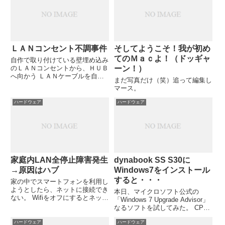
ＬＡＮコンセント不調事件
そしてようこそ！我が初め
てのＭａｃよ！（ドッギャ
自作で取り付けている壁埋め込み
のＬＡＮコンセントから、ＨＵＢ
ーン！）
へ向かう ＬＡＮケーブルを自作
まだ写真だけ（笑）追って編集し
した（１０月にＬＡＮ端子かしめ
マース。
工具をネットで買っていた）。
結果、最初は問題なかったが、一
ハードウェア
ハードウェア
度自作のＬＡＮケーブルを差込み
直したら、 物理的につながって
いない様子・・・
家庭内LAN全停止障害発生
dynabook SS S30に
→原因はハブ
Windows7をインストール
すると・・・
家の中でスマートフォンを利用し
ようとしたら、ネットに接続でき
本日、マイクロソフト公式の
ない。 Wifiをオフにするとネット
「Windows 7 Upgrade Advisor」
が利用できる。目の前の
なるソフトを試してみた。 CPU
PC（LANケーブルにてネット接
スペックギリギリ（涙）。一台ぐ
続）は利用できているので、どう
ハードウェア
ハードウェア
らいWin7マシンにしたいが、超