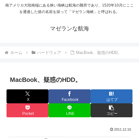
南アメリカ大陸南端にある狭い海峡は航海の難所であり、1520年10月にここ
を通過した彼の名前を採って「マゼラン海峡」と呼ばれる。
マゼランな航海
ホーム
ハードウェア
MacBook、疑惑のHDD。
MacBook、疑惑のHDD。
X
Facebook
はてブ
Pocket
LINE
コピー
2011.12.10