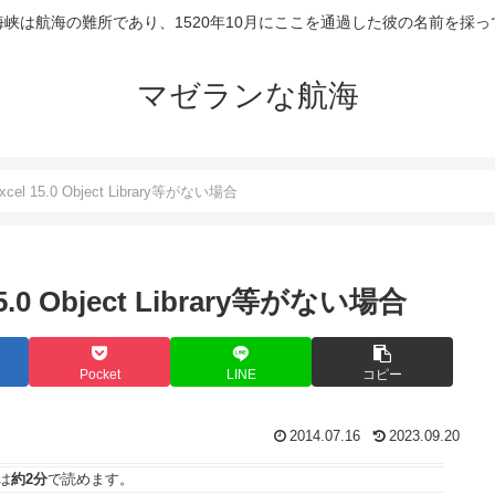
峡は航海の難所であり、1520年10月にここを通過した彼の名前を採
マゼランな航海
cel 15.0 Object Library等がない場合
5.0 Object Library等がない場合
Pocket
LINE
コピー
2014.07.16
2023.09.20
は
約2分
で読めます。