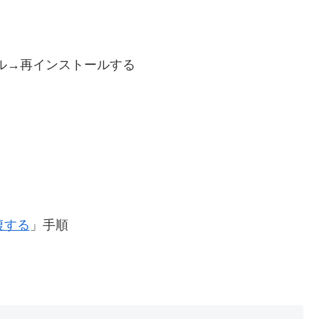
トール→再インストールする
復する
」手順