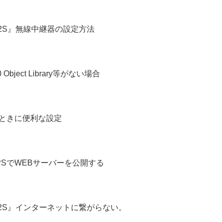
4/2S』無線中継器の設定方法
0 Object Library等がない場合
るときに便利な設定
てHTTPSでWEBサーバーを公開する
X4/2S』インターネットに繋がらない。