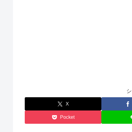
シ
X
Pocket