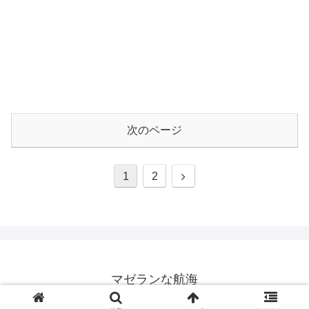
次のページ
次
1
2
へ
マゼランな航海
© 2008 マゼランな航海.