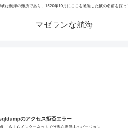
峡は航海の難所であり、1520年10月にここを通過した彼の名前を採
マゼランな航海
sqldumpのアクセス拒否エラー
点 「さくらインターネットでは現在提供中のバージョン