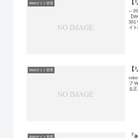
【
Webサイト管理
--
【W
30
イト移
【リ
Webサイト管理
rob
プ 
る正し
「a
Webサイト管理