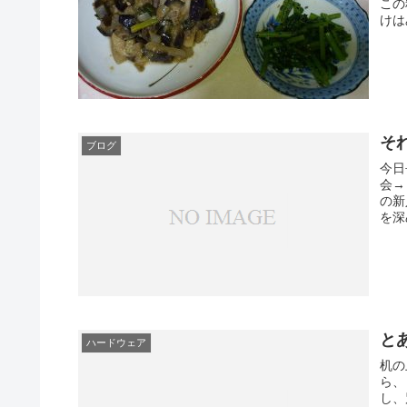
この
けは
それ
ブログ
今日
会→
の新
を深
と
ハードウェア
机の
ら、
し、