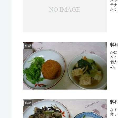
スト
テナ
おく
料
料理
かに
ぎく
個人
め。
料
料理
なす
業：