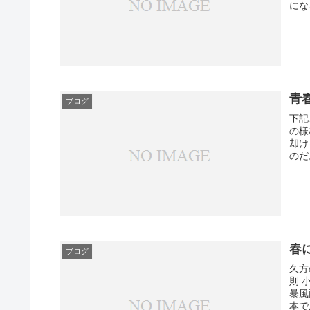
にな
青
ブログ
下記
の様
却け
のだ
春に
ブログ
久方
則 
暴風
本で