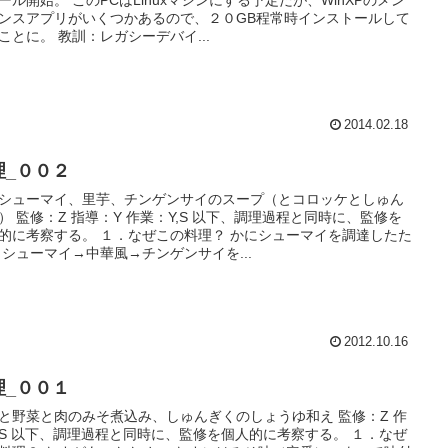
ール開始。 このPCはLinuxマシンにする予定だが、WinXPのメン
ンスアプリがいくつかあるので、２０GB程常時インストールして
ことに。 教訓：レガシーデバイ...
2014.02.18
理_００２
シューマイ、里芋、チンゲンサイのスープ（とコロッケとしゅん
） 監修：Z 指導：Y 作業：Y,S 以下、調理過程と同時に、監修を
的に考察する。 １．なぜこの料理？ かにシューマイを調達したた
 シューマイ→中華風→チンゲンサイを...
2012.10.16
理_００１
と野菜と肉のみそ煮込み、しゅんぎくのしょうゆ和え 監修：Z 作
S 以下、調理過程と同時に、監修を個人的に考察する。 １．なぜ