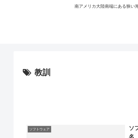
南アメリカ大陸南端にある狭い海
教訓
ソ
ソフトウェア
名