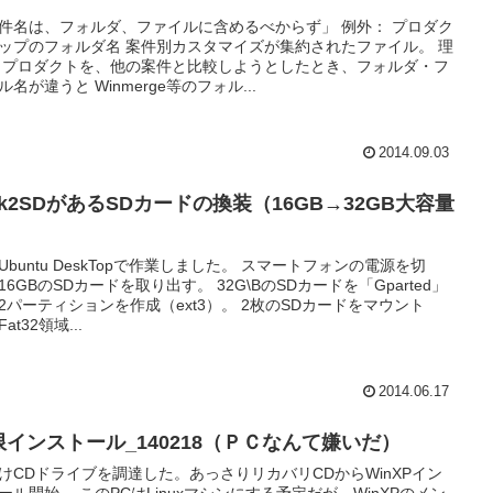
件名は、フォルダ、ファイルに含めるべからず」 例外： プロダク
ップのフォルダ名 案件別カスタマイズが集約されたファイル。 理
 プロダクトを、他の案件と比較しようとしたとき、フォルダ・フ
ル名が違うと Winmerge等のフォル...
2014.09.03
nk2SDがあるSDカードの換装（16GB→32GB大容量
）
Ubuntu DeskTopで作業しました。 スマートフォンの電源を切
16GBのSDカードを取り出す。 32G\BのSDカードを「Gparted」
2パーティションを作成（ext3）。 2枚のSDカードをマウント
at32領域...
2014.06.17
限インストール_140218（ＰＣなんて嫌いだ）
けCDドライブを調達した。あっさりリカバリCDからWinXPイン