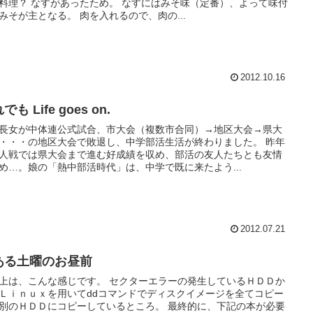
料理？ なすがあったため。 なすにはみそ味（定番）、よって味付
みそが主となる。 肉を入れるので、肉の...
2012.10.16
でも Life goes on.
長女が中体連公式試合、市大会（複数市合同）→地区大会→県大
・・・の地区大会で敗退し、中学部活生活が終わりました。 昨年
人戦では県大会まで進む好成績を収め、部活の友人たちとも友情
め…。娘の「熱中部活時代」は、中学で既に来たよう...
2012.07.21
ある土曜のお昼前
上は、こんな感じです。 セクターエラーの発生しているＨＤＤか
Ｌｉｎｕｘを用いてddコマンドでディスクイメージを全てコピー
別のＨＤＤにコピーしているところ。 最終的に、下記の本が必要