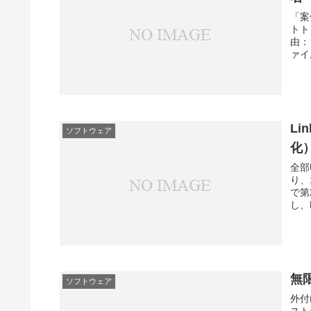
「案
トト
由：
ァイ
Li
ソフトウェア
化
全部
り、
で第
し、F
無
ソフトウェア
外付