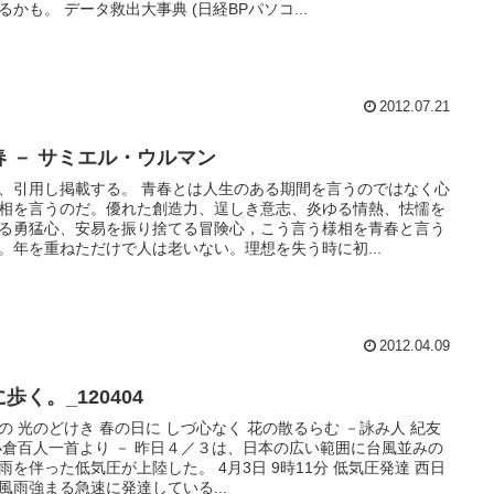
るかも。 データ救出大事典 (日経BPパソコ...
2012.07.21
春 － サミエル・ウルマン
、引用し掲載する。 青春とは人生のある期間を言うのではなく心
相を言うのだ。優れた創造力、逞しき意志、炎ゆる情熱、怯懦を
る勇猛心、安易を振り捨てる冒険心，こう言う様相を青春と言う
。年を重ねただけで人は老いない。理想を失う時に初...
2012.04.09
歩く。_120404
の 光のどけき 春の日に しづ心なく 花の散るらむ －詠み人 紀友
小倉百人一首より － 昨日４／３は、日本の広い範囲に台風並みの
雨を伴った低気圧が上陸した。 4月3日 9時11分 低気圧発達 西日
風雨強まる急速に発達している...