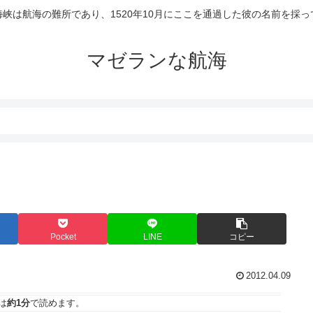
峡は航海の難所であり、1520年10月にここを通過した彼の名前を採
マゼランな航海
Pocket
LINE
コピー
2012.04.09
は
約1分
で読めます。