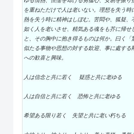
ゆる情熱、怯懦を却ける勇猛心、安易を振り
を重ねただけで人は老いない。理想を失う時
熱を失う時に精神はしぼむ。苦悶や、狐疑、
如く人を老いさせ、精気ある魂をも芥に帰せ
と、その胸中に抱き得るものは何か。曰く「
似たる事物や思想の対する欽迎、事に處する
への歓喜と興味。
人は信念と共に若く 疑惑と共に老ゆる
人は自信と共に若く 恐怖と共に老ゆる
希望ある限り若く 失望と共に老い朽ちる