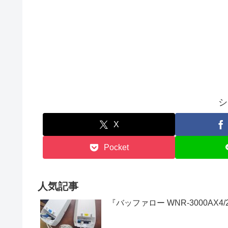
シ
X
Pocket
人気記事
『バッファロー WNR-3000AX