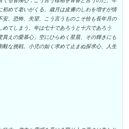
捨てる冒険心，こう言う様相を青春と言うのだ。年
に初めて老いがくる。歳月は皮膚のしわを増すが情
不安、恐怖、失望、こう言うものこそ恰も長年月の
しめてしまう。年は七十であろうと十六であろう
驚異えの愛慕心」空にひらめく星晨、その輝きにも
剛毅な挑戦、小児の如く求めて止まぬ探求心、人生