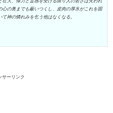
と壮大、偉力と霊感を受ける限り人の若さは失われ
の心の奥までも蔽いつくし、皮肉の厚氷がこれを固
いて神の憐れみを乞う他はなくなる。
ンサーリンク