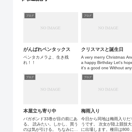
ブログ
ブログ
がんばれペンタックス
クリスマスと誕生日
ペンタカメラよ、生き残
A very merry Christmas An
れ！！
a happy Birthday Let's hop
it's a good one Without any
fear - John Lennon - Happ
ブログ
ブログ
Christmas ...
本屋立ち寄り中
梅雨入り
バガボンド33巻が目の前にあ
今日から同地は梅雨入りだ
る。 読みたい。しかし、買う
うです。 次女が陸上競技大
のは気が引ける。 ちなみに全
に出場します。種目は800