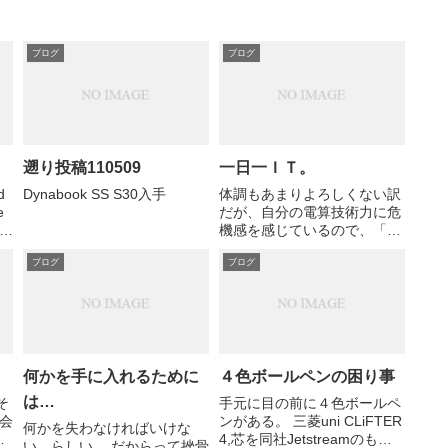
ブログ
ブログ
遡り投稿110509
一日一ＩＴ。
d
Dynabook SS S30入手
体調もあまりよろしくない訳
e
だが、自分の電算技術力に危
機感を感じているので、「一
y
日一ＩＴ」、一日になにか一
ブログ
ブログ
つは「実際に手を動かし」て
鍛錬することを目標に掲げ
た。 １０／１８（日） ノー
トＰＣのVmware上に、
Ubuntu 9.04 Serv...
何かを手に入れるために
４色ボールペンの困り事
は…
そ
手元に目の前に４色ボールペ
会
ンがある。 三菱uni CLiFTER
何かを失わなければいけな
m
4,芯を同社Jetstreamのもの
い、らしい。 だからって挫骨