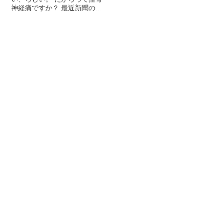
に替えて使用している。 芯を
神経痛ですか？ 最近新聞のコ
緊
交換すれば、軸を買いなおす
ラムで「貧乏より病気の方が
に
必要がない。が、少なくとも
恐ろしい。」とあった。 …生
慮
４～５年使用しているため、
老病死… 生きる！がちーん
の
最近では軸内のインク漏れや
と！！
.
滑り止...