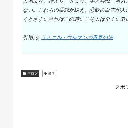
大地より、神より、人より、美と喜悦、勇気
ない。これらの霊感が絶え、悲歎の白雪が人
くとざすに至ればこの時にこそ人は全くに老
引用元:
サミエル・ウルマンの青春の詩
.
ブログ
教訓
スポ