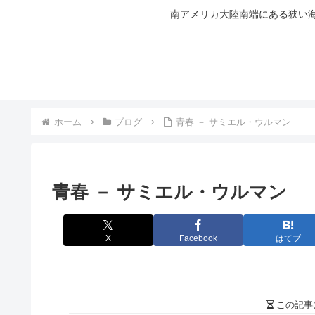
南アメリカ大陸南端にある狭い海
ホーム
ブログ
青春 － サミエル・ウルマン
青春 － サミエル・ウルマン
X
Facebook
はてブ
この記事