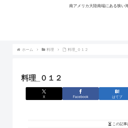
南アメリカ大陸南端にある狭い海
ホーム
料理
料理_０１２
料理_０１２
X
Facebook
はてブ
この記事