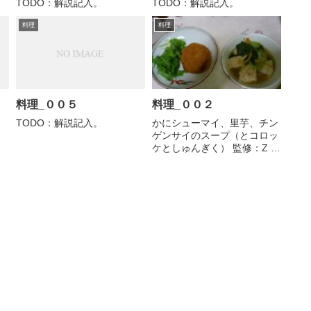
TODO：解説記入。
TODO：解説記入。
料理
料理
料理_００５
料理_００２
TODO：解説記入。
かにシューマイ、里芋、チン
ゲンサイのスープ（とコロッ
ケとしゅんぎく） 監修：Z 指
導：Y 作業：Y,S 以下、調理
過程と同時に、監修を個人的
に考察する。 １．なぜこの料
理？ かにシューマイを調達し
たため。 シューマイ→中華風
→チンゲンサイを...