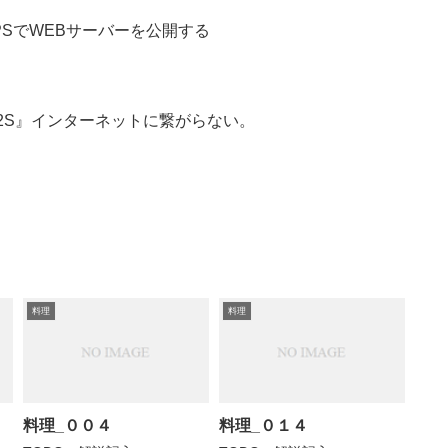
てHTTPSでWEBサーバーを公開する
X4/2S』インターネットに繋がらない。
料理
料理
料理_００４
料理_０１４