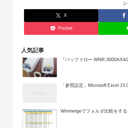
シ
X
Pocket
人気記事
『バッファロー WNR-3000AX
「参照設定」Microsoft Excel 15.
Winmergeでフォルダ比較をす