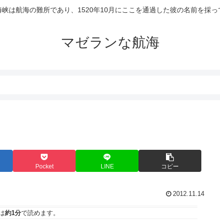
峡は航海の難所であり、1520年10月にここを通過した彼の名前を採
マゼランな航海
Pocket
LINE
コピー
2012.11.14
は
約1分
で読めます。