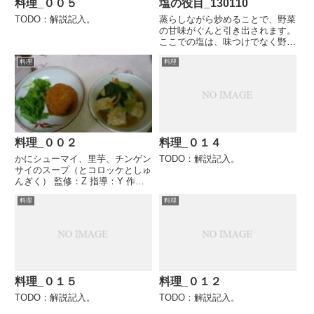
料理_００５
塩の役目_130110
TODO：解説記入。
蒸らしながら炒めることで、野菜
の甘味がぐんと引き出されます。
ここでの塩は、味つけでなく野菜
の甘味を引き出す役目をしていま
料理
料理
す。 引用元: 大人も子供も！人参
と豆腐のとろとろ煮込み by
sweet_dolphin530 簡単おいしい
みんなのレ...
料理_００２
料理_０１４
かにシューマイ、里芋、チンゲン
TODO：解説記入。
サイのスープ（とコロッケとしゅ
んぎく） 監修：Z 指導：Y 作
業：Y,S 以下、調理過程と同時
料理
料理
に、監修を個人的に考察する。
１．なぜこの料理？ かにシュー
マイを調達したため。 シューマ
イ→中華風→チンゲンサイを...
料理_０１５
料理_０１２
TODO：解説記入。
TODO：解説記入。