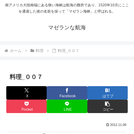
南アメリカ大陸南端にある狭い海峡は航海の難所であり、1520年10月にここ
を通過した彼の名前を採って「マゼラン海峡」と呼ばれる。
マゼランな航海
ホーム
料理
料理_００７
料理_００７
X
Facebook
はてブ
Pocket
LINE
コピー
2012.11.08