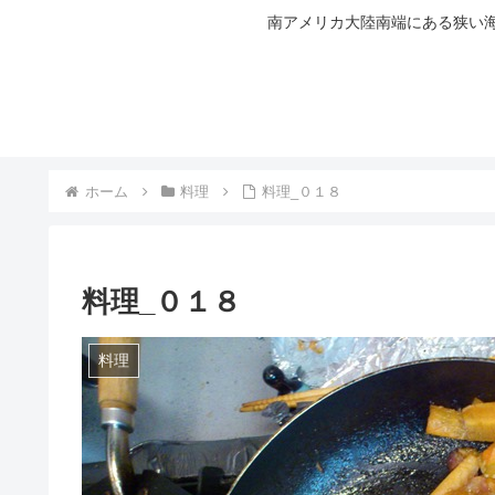
南アメリカ大陸南端にある狭い海
ホーム
料理
料理_０１８
料理_０１８
料理