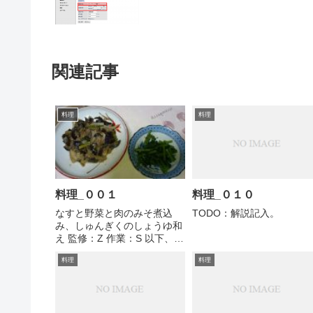
関連記事
料理
料理
料理_００１
料理_０１０
なすと野菜と肉のみそ煮込
TODO：解説記入。
み、しゅんぎくのしょうゆ和
え 監修：Z 作業：S 以下、調
理過程と同時に、監修を個人
料理
料理
的に考察する。 １．なぜこの
料理？ なすがあったため。
なすにはみそ味（定番）、よ
って味付けはみそが主とな