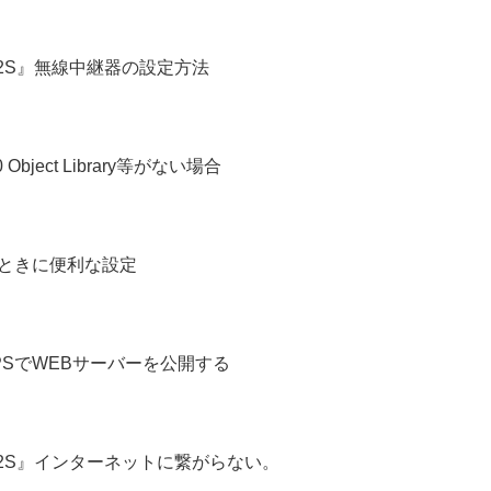
4/2S』無線中継器の設定方法
0 Object Library等がない場合
るときに便利な設定
てHTTPSでWEBサーバーを公開する
X4/2S』インターネットに繋がらない。