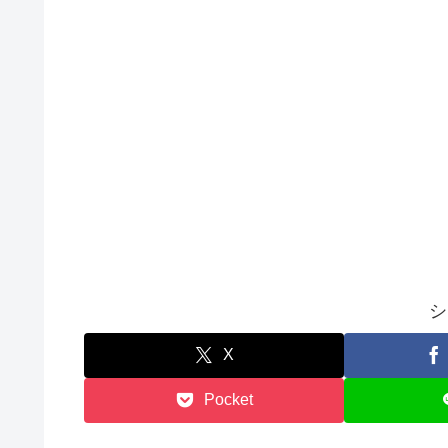
シ
X
Pocket