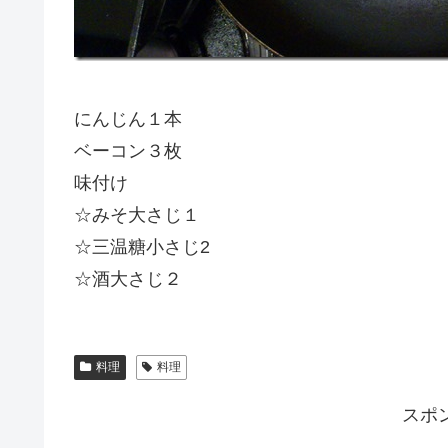
にんじん１本
ベーコン３枚
味付け
☆みそ大さじ１
☆三温糖小さじ2
☆酒大さじ２
料理
料理
スポ