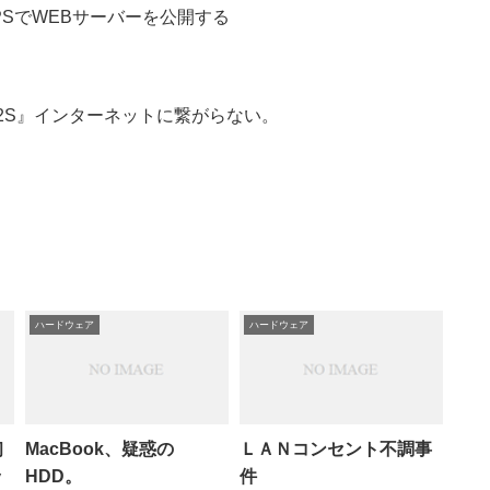
てHTTPSでWEBサーバーを公開する
X4/2S』インターネットに繋がらない。
ハードウェア
ハードウェア
初
MacBook、疑惑の
ＬＡＮコンセント不調事
ッ
HDD。
件