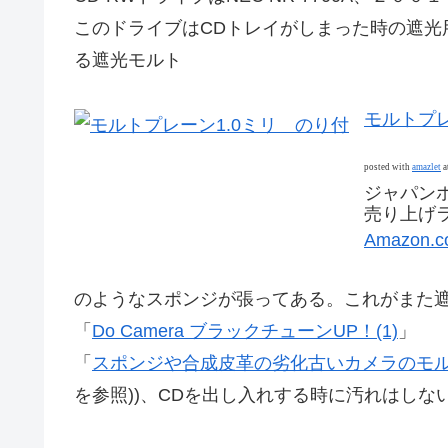
このドライブはCDトレイがしまった時の遮光
る遮光モルト
モルトプレ
posted with
amazlet
a
ジャパン
売り上げラン
Amazon.
のようなスポンジが張ってある。これがまた遮
「
Do Camera ブラックチューンUP！(1)
」
「
スポンジや合成皮革の劣化古いカメラのモ
を参照))、CDを出し入れする時に汚れはしな