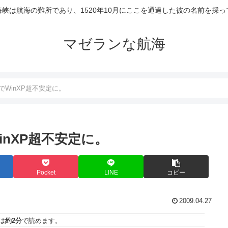
峡は航海の難所であり、1520年10月にここを通過した彼の名前を採
マゼランな航海
でWinXP超不安定に。
inXP超不安定に。
Pocket
LINE
コピー
2009.04.27
は
約2分
で読めます。