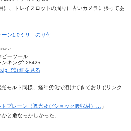
用に、トレイスロットの周りに古いカメラに張ってあ
ーン1.0ミリ のり付
t 09.04.27
ホビーツール
キング: 28425
co.jp で詳細を見る
光モルト同様、経年劣化で溶けてきており ((リンク
ルトプレーン（遮光及びショック吸収材）…
」
いかと危なっかしかった。