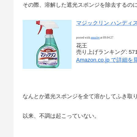
その際、溶解した遮光スポンジを除去するの
マジックリン ハンディスプレ
posted with
amazlet
at 09.04.27
花王
売り上げランキング: 571
Amazon.co.jp で詳細を
なんとか遮光スポンジを全て溶かしてふき取
以来、不調は起こっていない。