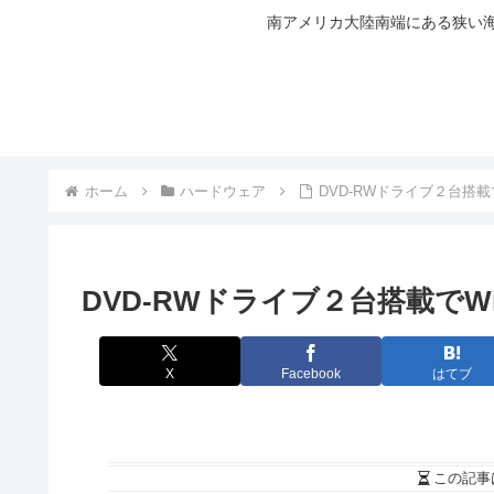
南アメリカ大陸南端にある狭い海
ホーム
ハードウェア
DVD-RWドライブ２台搭載
DVD-RWドライブ２台搭載でW
X
Facebook
はてブ
この記事