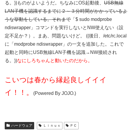
る。))ものがよいようだ。ちなみにOS起動後、
USB無線
LAN子機を認識するまでに２～３分時間がかかっているよ
うな挙動をしている。それまで
「$ sudo modprobe
ndiswrapper」コマンドを実行しないとNW使えない（設
定不足か？）。まあ、問題ないけど。 ((後日、/etc/rc.local
に「modprobe ndiswrapper」の一文を追加した。これで
起動と同時にUSB無線LAN子機を認識→NW接続され
る。))
なにしろちゃんと動いたのだから。
こいつは春から縁起良しイイイ
イ！！
。
(Powered By JOJO.)
ハードウェア
Ｌｉｎｕｘ
ＰＣ