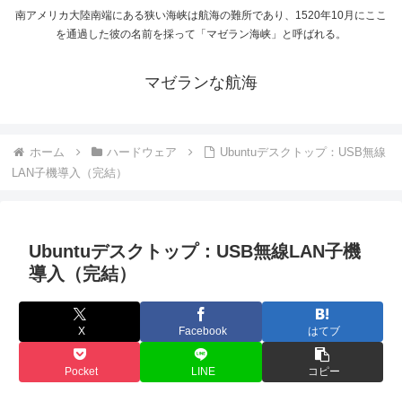
南アメリカ大陸南端にある狭い海峡は航海の難所であり、1520年10月にここ
を通過した彼の名前を採って「マゼラン海峡」と呼ばれる。
マゼランな航海
ホーム
ハードウェア
Ubuntuデスクトップ：USB無線
LAN子機導入（完結）
Ubuntuデスクトップ：USB無線LAN子機
導入（完結）
X
Facebook
はてブ
Pocket
LINE
コピー