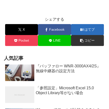
シェアする
X
Facebook
はてブ
Pocket
LINE
コピー
人気記事
『バッファロー WNR-3000AX4/2S』
無線中継器の設定方法
「参照設定」Microsoft Excel 15.0
Object Library等がない場合