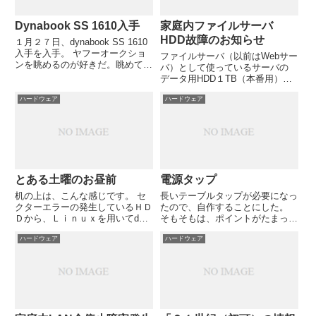
Dynabook SS 1610入手
家庭内ファイルサーバ
HDD故障のお知らせ
１月２７日、dynabook SS 1610
入手を入手。 ヤフーオークショ
ファイルサーバ（以前はWebサー
ンを眺めるのが好きだ。眺めてい
バ）として使っているサーバの
るだけでなんとなく満足する。ウ
データ用HDD１TB（本番用）＋
ィンドウショッピングとはこのよ
１TB（バックアップ用）の バッ
うな感覚なのだろうか。ところで
ハードウェア
ハードウェア
クアップHDDがたった今故障し
ちょっとした誤操作でノートＰＣ
ました。 久々HDDの温度確認を
に入札してしまい...
しようとしたら、当該HDDが
「S.M.A.R.Tに対...
とある土曜のお昼前
電源タップ
机の上は、こんな感じです。 セ
長いテーブルタップが必要になっ
クターエラーの発生しているＨＤ
たので、自作することにした。
Ｄから、Ｌｉｎｕｘを用いてdd
そもそもは、ポイントがたまって
コマンドでディスクイメージを全
いる某家電量販店で探したが、や
ハードウェア
ハードウェア
てコピーし、別のＨＤＤにコピー
たら高機能のタップ以外は、欲し
しているところ。 最終的に、下
い長さが品切れていたためである
記の本が必要になるかも。 デー
（某量販店は品切れ多すぎ）。
タ救出大事典 (日経BPパソコ...
パーツ屋でケーブルと部品を買
っ...