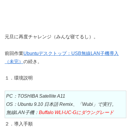
元旦に再度チャレンジ（みんな寝てるし）。
前回作業
Ubuntuデスクトップ：USB無線LAN子機導入
（未完）
の続き。
１．環境説明
PC：TOSHIBA Satellite A11
OS：Ubuntu 9.10 日本語 Remix、「Wubi」で実行。
無線LAN子機：
Buffalo WLI-UC-Gにダウングレード
２．導入手順