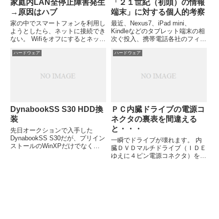
家庭内LAN全停止障害発生
「２１世紀（初頭）の情報
→原因はハブ
端末」に対する個人的考察
家の中でスマートフォンを利用し
最近、Nexus7、iPad mini、
ようとしたら、ネットに接続でき
Kindleなどのタブレット端末の相
ない。 Wifiをオフにするとネット
次ぐ投入、携帯電話各社のフィー
が利用できる。目の前の
チャーフォン（いわゆる従来の携
ハードウェア
ハードウェア
PC（LANケーブルにてネット接
帯電話）販売から引き上げたかの
続）は利用できているので、どう
ごときスマートフォンへの注力ぶ
やら無線LANの不調だな、と思っ
り、Windows 8のようなパソコン
ていたら、次第にPCもネット...
とタブ...
DynabookSS S30 HDD換
ＰＣ内臓ドライブの電源コ
装
ネクタの裏表を間違える
と・・・
先日オークションで入手した
DynabookSS S30だが、プリイン
一瞬でドライブが壊れます。 内
ストールのWinXPだけでなく、
臓ＤＶＤマルチドライブ（ＩＤＥ
Ubuntuマシンとしても使用する
ゆえに４ピン電源コネクタ）を、
目的で入手した。当初Ubuntuは
間違えて裏表を逆に差し込んだ。
ＵＳＢメモリスティック起動でも
基盤の焦げる匂いがして、即死で
よいかなと思っていたが、実際に
した。 このような事例もネット
やってみると...
上に見受けられます。 買いなお
すにしても、ＩＤＥのドライブ...