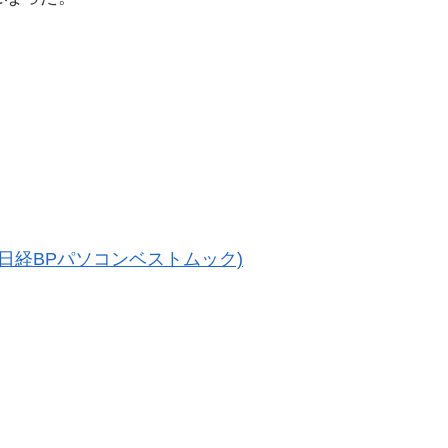
。
ー (日経BPパソコンベストムック)