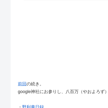
前回
の続き。
google神社にお参りし、八百万（やおよろ
・
野利庵日録