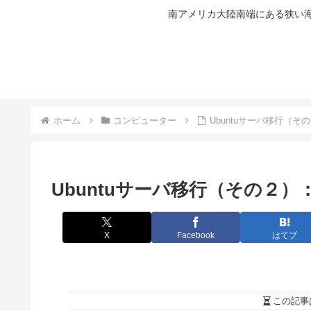
南アメリカ大陸南端にある狭い海
ホーム
コンピューター
Ubuntuサーバ移行（
Ubuntuサーバ移行（その２
X
Facebook
はてブ
この記事