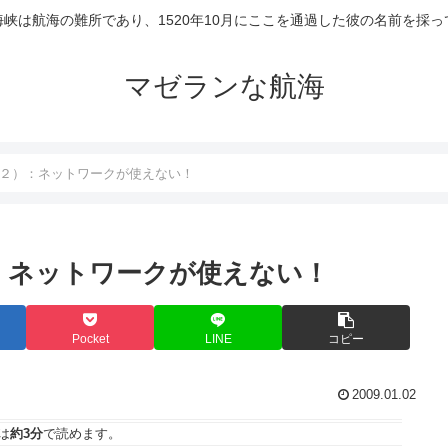
峡は航海の難所であり、1520年10月にここを通過した彼の名前を採
マゼランな航海
その２）：ネットワークが使えない！
）：ネットワークが使えない！
Pocket
LINE
コピー
2009.01.02
は
約3分
で読めます。