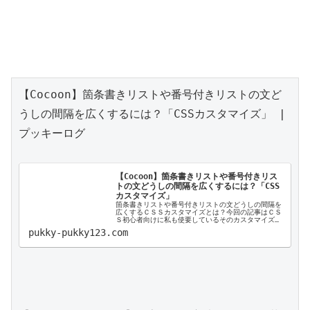
【Cocoon】箇条書きリストや番号付きリストの文ど
うしの間隔を広くするには？「CSSカスタマイズ」 | 
プッキーログ

【Cocoon】箇条書きリストや番号付きリス
トの文どうしの間隔を広くするには？「CSS
カスタマイズ」
箇条書きリストや番号付きリストの文どうしの間隔を
広くするＣＳＳカスタマイズとは？今回の記事はＣＳ
Ｓ初心者向けに私も使要しているそのカスタマイズコ
ードを紹介。サラっと理解したい方、ご一読くださ
pukky-pukky123.com
い。