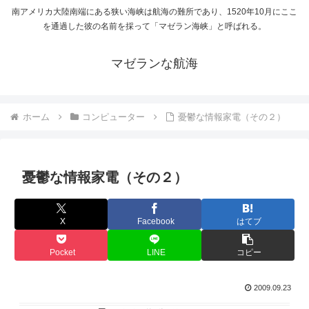
南アメリカ大陸南端にある狭い海峡は航海の難所であり、1520年10月にここ
を通過した彼の名前を採って「マゼラン海峡」と呼ばれる。
マゼランな航海
ホーム
コンピューター
憂鬱な情報家電（その２）
憂鬱な情報家電（その２）
X
Facebook
はてブ
Pocket
LINE
コピー
2009.09.23