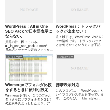
で、情報を漁りに漁ったのだが、
なんと！？ネットで検索しても
「コンソールアプリ」での実装
例...
WordPress：All in One
WordPress：トラックバ
SEO Pack で日本語表示に
ックが出来ない！
ならない。
注：以下は、WordPress Ver2.6.2
での情報です。 トラックバック
掲題の件、困っている。
とは何ぞや？という方には下記。
all_in_one_seo_pack-ja.moが、
3分でわかるトラックバック
日本語メッセージ定義ファイル
（Flash） トラックバック技術仕
（と呼んでいいのか）だとはわか
様書 昨年12月某日、このブログ
コンピューター
コンピューター
っている。 日本語表示障害につ
からリンクさせていただいた記事
いては、上記日本語訳ファイルを
に、ト...
作った方のページに解決方法が書
いてあるが（上...
Winmergeでフォルダ比較
携帯表示対応
をするときに便利な設定
このブログは、「WordPress」と
いうブログシステムを使っていま
Winmergeを使い、２つのフォル
す。 このたび、「ktai_style」と
ダ（さらにサブフォルダを含む）
いうプラグインを導入しましたの
の差異を見ようとしたとき、デフ
で、携帯からも記事がきれいに閲
ォルト設定（ここでは