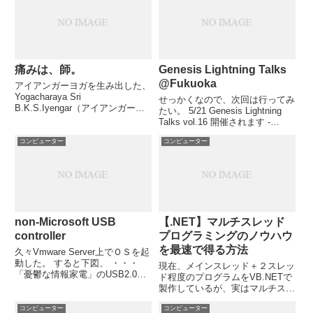
痛みは、師。
Genesis Lightning Talks
@Fukuoka
アイアンガーヨガを生み出した、
Yogacharaya Sri
せっかくなので、次回は行ってみ
B.K.S.Iyengar（アイアンガー
たい。 5/21 Genesis Lightning
師）の言葉。 Pain comes to
Talks vol.16 開催されます -
guide you. Pain is your Guru. 痛
tragicomedy ustream.tvという
みはあなたを導くためのものであ
コンピューター
コンピューター
Webサービスで中継動画も見れる
り、...
ようです。
non-Microsoft USB
【.NET】マルチスレッド
controller
プログラミングのノウハウ
を最速で得る方法
久々Vmware Server上でＯＳを起
動した。 すると下図、 ・・・
現在、メインスレッド＋２スレッ
「憂鬱な情報家電」のUSB2.0ハ
ド程度のプログラムをVB.NETで
ブが認識されない件と関係があり
製作しているが、実はマルチスレ
そうだ。 あやしい。
ッドのプログラムを一から組むの
コンピューター
コンピューター
は初めてだったりする・・・