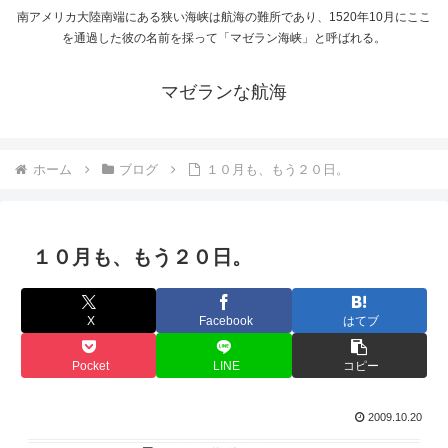
南アメリカ大陸南端にある狭い海峡は航海の難所であり、1520年10月にここ
を通過した彼の名前を採って「マゼラン海峡」と呼ばれる。
マゼランな航海
ホーム
ブログ
１０月も、もう２０日。
１０月も、もう２０日。
X
Facebook
はてブ
Pocket
LINE
コピー
2009.10.20