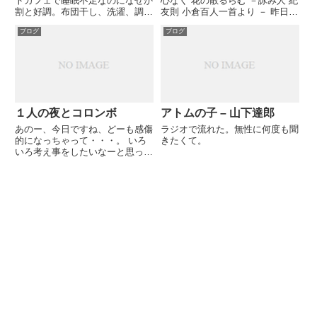
トカフェで睡眠不足なのになぜか
心なく 花の散るらむ －詠み人 紀
割と好調。布団干し、洗濯、調子
友則 小倉百人一首より － 昨日４
に乗って自宅サーバコンテンツを
／３は、日本の広い範囲に台風並
ブログ
ブログ
レンタルサーバに移行し始める。
みの暴風雨を伴った低気圧が上陸
２日目（7/18） 午前中は草取
した。 4月3日 9時11分 低気圧発
り、洗濯など頑張れたが、昼寝後
達 西日本で風雨強まる急速に発
徐々におかしくなる（...
達している...
１人の夜とコロンボ
アトムの子 – 山下達郎
あのー、今日ですね、どーも感傷
ラジオで流れた。無性に何度も聞
的になっちゃって・・・。 いろ
きたくて。
いろ考え事をしたいなーと思っ
て。 そうしたら近所のレンタル
屋がセールやってるっていうか
ら、 つーいＤＶＤをレンタルし
ちゃったんですよ。見てください
これー。 ベンジャミン・バトン
数...