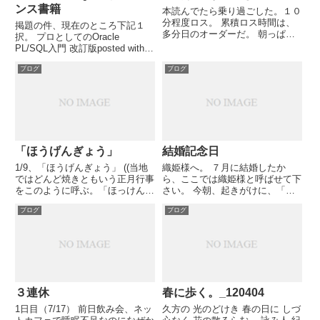
ンス書籍
本読んでたら乗り過ごした。１０
分程度ロス。 累積ロス時間は、
掲題の件、現在のところ下記１
多分日のオーダーだ。 朝っぱら
択。 プロとしてのOracle
からやれやれだ。
PL/SQL入門 改訂版posted with
amazlet at 10.10.12アシスト教育
ブログ
ブログ
部 ソフトバンククリエイティブ
売り上げランキング: 107931おす
すめ度の平均...
「ほうげんぎょう」
結婚記念日
1/9、「ほうげんぎょう」 ((当地
織姫様へ。 ７月に結婚したか
ではどんど焼きともいう正月行事
ら、ここでは織姫様と呼ばせて下
をこのように呼ぶ。「ほっけんぎ
さい。 今朝、起きがけに、「今
ょう」とも。))に出かけた。 前日
日で…○年目」と言ってくれまし
ブログ
ブログ
から次女が子供キャンプでお世話
たね。年数、すぐにはわからなか
になっている集落で、８：３０か
ったけど、その通りです。 「よ
らの火入れだったが、前日夜更か
ろしく」「良くなるから」と言っ
しのため一時間遅れで...
てくれましたね。握手してくれま
し...
３連休
春に歩く。_120404
1日目（7/17） 前日飲み会、ネッ
久方の 光のどけき 春の日に しづ