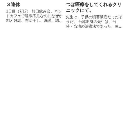
３連休
つぼ医療をしてくれるクリ
ニックにて。
1日目（7/17） 前日飲み会、ネッ
トカフェで睡眠不足なのになぜか
先生は、子供の頃蓄膿症だったそ
割と好調。布団干し、洗濯、調子
うだ。 台湾出身の先生は、当
に乗って自宅サーバコンテンツを
時・当地の治療法であった、生理
レンタルサーバに移行し始める。
食塩水で鼻を洗う治療がとてもつ
２日目（7/18） 午前中は草取
らかったそうだ。治療そのものが
り、洗濯など頑張れたが、昼寝後
つらく、また治療中に先生に厳し
徐々におかしくなる（...
く怒られたとのこと。 その経験
から、医者になろう。それもやさ
し...