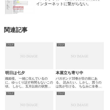
インターネットに繋がらない。
関連記事
ブログ
ブログ
明日は七夕
本屋立ち寄り中
織姫様。 一緒に住んでいるの
バガボンド33巻が目の前にあ
に、ゆっくり話す時間もないこの
る。 読みたい。しかし、買うの
頃。 しかし、五月以前の状態は
は気が引ける。 ちなみに全巻ネ
やはり不自然な訳で。 怠けず働
カフェかレンタルだった。 それ
ブログ
ブログ
いてますよ、牽牛に習って。 も
でも私は本屋に立ち寄る。背表紙
うすぐ帰宅です。 織姫様、愛し
を眺めるだけでもいい。 「あー
ています。
こんなことを考えている人がいる
んだ。」など考えながら店内を歩
く...