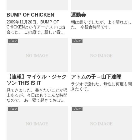
BUMP OF CHICKEN
運動会
2009年11月20日、BUMP OF
朝は曇りでしたが、よく晴れまし
CHICKENというアーチストに出
た。 今昼食時間です。
会った。 この歳で、新しい音楽
に出会えるのは、とても貴重なこ
ブログ
ブログ
とと思う。 これも一つの転機に
なりそうだ。 気に入っている曲
の中から、「ガラスのブルース」
を紹介したい（携...
【速報】マイケル・ジャク
アトムの子 – 山下達郎
ソン THIS IS IT
ラジオで流れた。無性に何度も聞
きたくて。
見てきました。書きたいことが沢
山あるが、今日はもうこんな時間
なので。 あー寝て起きておぼえ
てられるかなぁ。 Michael
ブログ
ブログ
Jackson's This Is It - The Music
That Inspired the Moviepo...