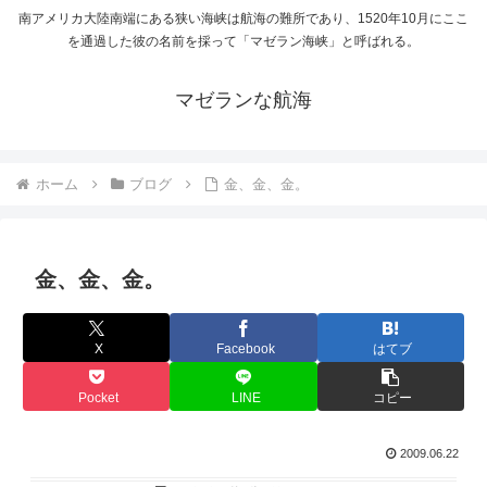
南アメリカ大陸南端にある狭い海峡は航海の難所であり、1520年10月にここ
を通過した彼の名前を採って「マゼラン海峡」と呼ばれる。
マゼランな航海
ホーム
ブログ
金、金、金。
金、金、金。
X
Facebook
はてブ
Pocket
LINE
コピー
2009.06.22