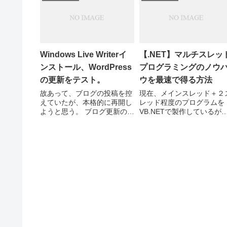
12月某日、このブログからリ
を開こうとすると「nvidia 
ンクさせていただいた記事
ィスプレイパネルの拡張を
に、ト...
成できません」のエ...
Windows Live Writerイ
【.NET】マルチスレッ
ンストール、WordPress
プログラミングのノウ
の更新をテスト。
ウを最速で得る方法
故あって、ブログの投稿を控
現在、メインスレッド＋２
えていたが、本格的に再開し
レッド程度のプログラムを
ようと思う。 ブログ更新の省
VB.NETで製作しているが
力化のため、Windows Live
実はマルチスレッドのプロ
Writerの導入をしてみようと
ラムを一から組むのは初め
思う。 Windows Live Writer
だったりする・・・ で、情
について Windows Live
を漁りに漁ったのだが、な
Writ...
と！？ネットで検索しても
「コンソールアプリ」での
装例...