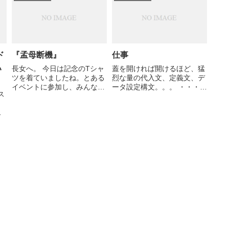
は、 これ以上使いつづけるの
ば特にシステムに変化があっ
デ
は現実的ではないだろ...
たように見えないのでは、と
作
見ている（...
ド
『孟母断機』
仕事
ハ
長女へ。 今日は記念のTシャ
蓋を開ければ開けるほど、猛
ツを着ていましたね。とある
烈な量の代入文、定義文、デ
イベントに参加し、みんなに
ータ設定構文。。。 ・・・収
ス
サインをもらったTシャツに
束するんだろうか。時間が解
は、グループリーダー or サ
決してくれる類の構造だが、
、
ブリーダの座右の銘「孟母断
如何せんスケジュール
グ
機」が書いてありますが、ち
が。。。 と、弱音を吐いてみ
て
ょうど今、あなたはこの言葉
た。
報
の意味をかみ締めるべき状
ん
況...
実