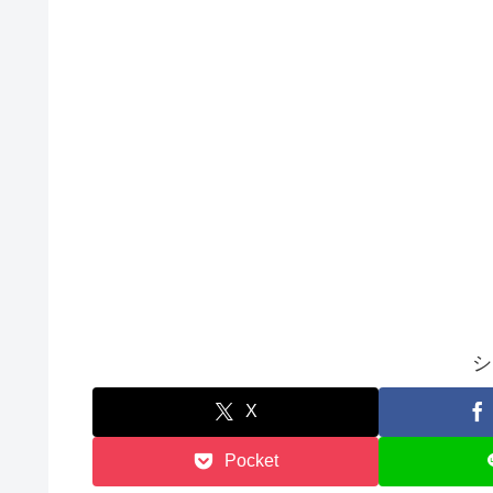
シ
X
Pocket