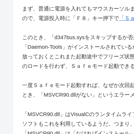
まず、普通に電源を入れてもマウスカーソルまで
ので、電源投入時に「Ｆ８」キー押下で
「Ｓ
このとき、「d347bus.sysをスキップす
「Daemon-Tools」がインストールされて
放っておくとこれまた起動途中でフリーズ状態だが
のロードを行わず、Ｓａｆｅモード起動でき
一度Ｓａｆｅモード起動すれば、なぜか次回
とき、「MSVCR90.dllがない」というエ
「MSVCR90.dll」はVisualCのラン
ソフトもこれを利用しているようだ。つまり
「MSVCR90.dll」は「なければインストー