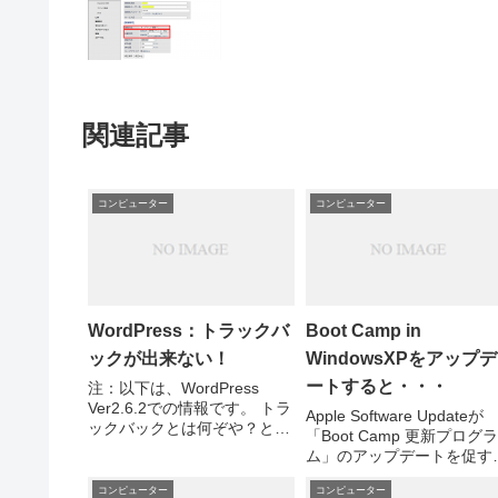
関連記事
コンピューター
コンピューター
WordPress：トラックバ
Boot Camp in
ックが出来ない！
WindowsXPをアップデ
ートすると・・・
注：以下は、WordPress
Ver2.6.2での情報です。 トラ
Apple Software Updateが
ックバックとは何ぞや？とい
「Boot Camp 更新プログラ
う方には下記。 3分でわかる
ム」のアップデートを促す
トラックバック（Flash） ト
で、インストールしたら、
ラックバック技術仕様書 昨年
コンピューター
コンピューター
NVIDIA コントロールパネ