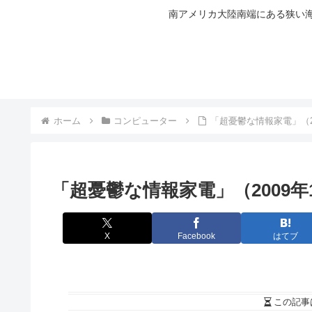
南アメリカ大陸南端にある狭い海
ホーム
コンピューター
「超憂鬱な情報家電」（2
「超憂鬱な情報家電」（2009年
X
Facebook
はてブ
この記事