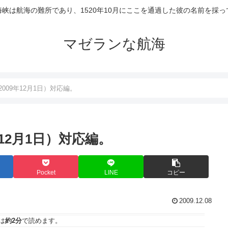
峡は航海の難所であり、1520年10月にここを通過した彼の名前を採
マゼランな航海
009年12月1日）対応編。
12月1日）対応編。
Pocket
LINE
コピー
2009.12.08
は
約2分
で読めます。