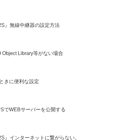
4/2S』無線中継器の設定方法
0 Object Library等がない場合
るときに便利な設定
てHTTPSでWEBサーバーを公開する
X4/2S』インターネットに繋がらない。