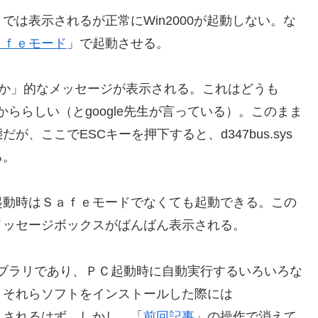
は表示されるが正常にWin2000が起動しない。な
ａｆｅモード
」で起動させる。
るか否か」的なメッセージが表示される。これはどうも
いるかららしい（とgoogle先生が言っている）。このまま
、ここでESCキーを押下すると、d347bus.sys
る。
起動時はＳａｆｅモードでなくても起動できる。この
ラーメッセージボックスがばんばん表示される。
タイムライブラリであり、ＰＣ起動時に自動実行するいろいろな
、それらソフトをインストールした際には
ル」されるはず。しかし、「
前回記事
」の操作で消えて