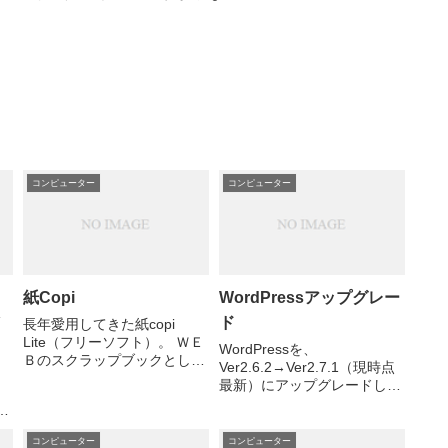
コンピューター
コンピューター
紙Copi
WordPressアップグレー
ド
長年愛用してきた紙copi
Lite（フリーソフト）。 ＷＥ
WordPressを、
Ｂのスクラップブックとして
Ver2.6.2→Ver2.7.1（現時点
使っている。 しかし、データ
最新）にアップグレードし
が半端じゃなくなってきてい
た。 手順：WordPress のア
の
るので、 表示がものすごく遅
ップグレード/詳細 まあ、今
い。フリーウェアの機能で
のところ投稿する側でなけれ
コンピューター
コンピューター
ル