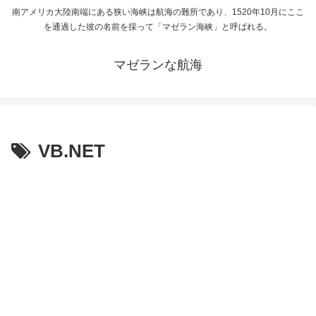
南アメリカ大陸南端にある狭い海峡は航海の難所であり、1520年10月にここ
を通過した彼の名前を採って「マゼラン海峡」と呼ばれる。
マゼランな航海
VB.NET