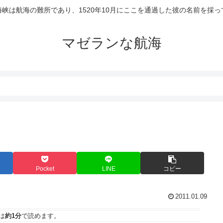
峡は航海の難所であり、1520年10月にここを通過した彼の名前を採
マゼランな航海
Pocket
LINE
コピー
2011.01.09
は
約1分
で読めます。