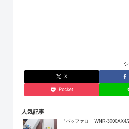
シ
X
Pocket
人気記事
『バッファロー WNR-3000AX