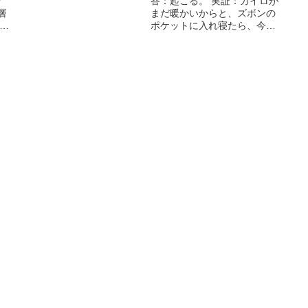
や
答：起こる。 実証：カイロが
層
まだ暖かいからと、ズボンの
と
ポケットに入れ寝たら、今朝
再
は該当部位がチクチクする。
注：個人差あるでしょう。 何
故：布団の中も寒いんだよ！