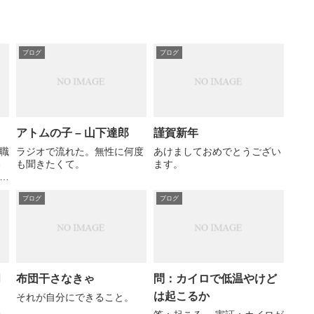
ブログ
ブログ
アトムの子 – 山下達郎
謹賀新年
職
ラジオで流れた。無性に何度
あけましておめでとうござい
る
も聞きたくて。
ます。
に
プ
ブログ
ブログ
何
わ
打
か
月
布団干さなきゃ
問：カイロで低温やけど
は起こるか
それが自分にできること。