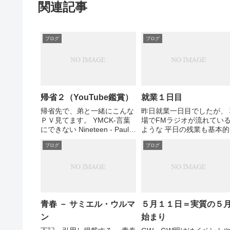
関連記事
ブログ
ブログ
帰省２（YouTube鑑賞）
就業１日目
帰省先で、弟と一緒にこんな
昨日就業一日目でしたが、 
ＰＶ見てます。 YMCK-言葉
場でFMラジオが流れてい
にできない Nineteen - Paul
ような 平日の残業も基本的
Hardcastle
事前申請が必要な 取締役が
ブログ
ブログ
DRAGONFORCE- HEROES
ロジェクト責任者で、一日
OF OUR TIME Herbie
度も仕事の進め方のすり合
Hancock - Rockit
せをするような 月一の全体
合日の午後は、勉強会が開
れるような 第１弾の成果...
青春 － サミエル・ウルマ
５月１１日＝実質の５
ン
始まり