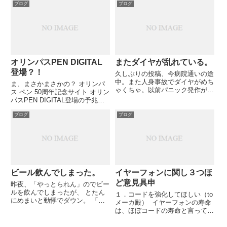
ブログ
ブログ
オリンパスPEN DIGITAL
またダイヤが乱れている。
登場？！
久しぶりの投稿、今病院通いの途
中。また人身事故でダイヤがめち
ま、まさかまさかの？ オリンパ
ゃくちゃ。以前パニック発作が起
ス ペン 50周年記念サイト オリン
きた時と同条件下。 もう救急車
パスPEN DIGITAL登場の予兆に
は必要なさそうだが、脆弱なり公
とんでもなくわくわくする:みた
共交通。
ブログ
ブログ
いもん！ ＯＬＹＭＰＵＳ ＰＥ
Ｎ ＤＩＧＩＴＡＬ 発表か？
「マイクロフォーサーズシステム
規格」 - tak...
ビール飲んでしまった。
イヤーフォンに関し３つほ
ど意見具申
昨夜、「やっとられん」のでビー
ルを飲んでしまったが、 とたん
１．コードを強化してほしい（to
にめまいと動悸でダウン。 「Ｓ
メーカ殿） イヤーフォンの寿命
ＭＡＰ」の草なぎ氏も飲酒でえら
は、ほぼコードの寿命と言ってい
いことになっている。 私
い。 写真：コード分岐部が断線
は・・・家でももう飲めないな
したケース なんとか振動板採用