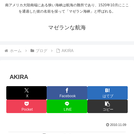
南アメリカ大陸南端にある狭い海峡は航海の難所であり、1520年10月にここ
を通過した彼の名前を採って「マゼラン海峡」と呼ばれる。
マゼランな航海
ホーム
ブログ
AKIRA
AKIRA
X
Facebook
はてブ
Pocket
LINE
コピー
2010.11.09