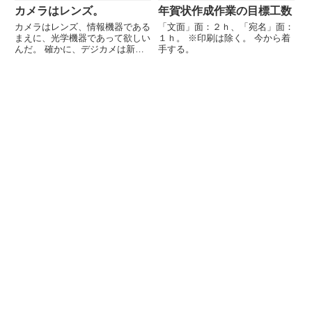
カメラはレンズ。
年賀状作成作業の目標工数
カメラはレンズ、情報機器である
「文面」面：２ｈ、「宛名」面：
まえに、光学機器であって欲しい
１ｈ。 ※印刷は除く。 今から着
んだ。 確かに、デジカメは新し
手する。
いカメラの使い方を提示してくれ
た。 でも、写りゃいいってもん
じゃないぞ。 今見てるこの美し
い光景も、携帯のカメラじゃこの
程度が限度のようだ。