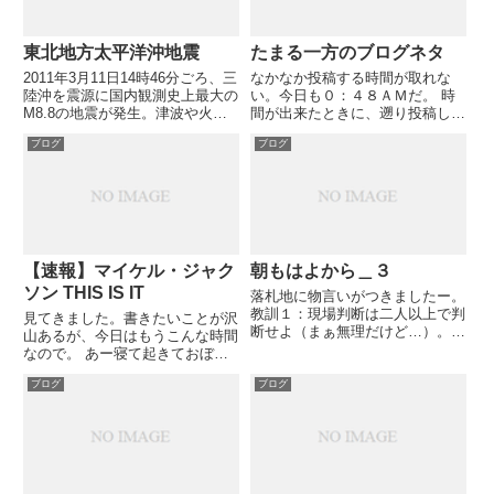
東北地方太平洋沖地震
たまる一方のブログネタ
2011年3月11日14時46分ごろ、三
なかなか投稿する時間が取れな
陸沖を震源に国内観測史上最大の
い。今日も０：４８ＡＭだ。 時
M8.8の地震が発生。津波や火災
間が出来たときに、遡り投稿した
で多数の死傷者。 引用元: 東北地
いネタの題名だけでも箇条書き。
ブログ
ブログ
方太平洋沖地震 - Yahoo!ニュー
【映画感想】マイケル・ジャクソ
ス.
ン THIS IS IT 10月末～11月中旬
の「夕食食べれない」の巻 家族
と再会（緊張）...
【速報】マイケル・ジャク
朝もはよから＿３
ソン THIS IS IT
落札地に物言いがつきましたー。
教訓１：現場判断は二人以上で判
見てきました。書きたいことが沢
断せよ（まぁ無理だけど…）。
山あるが、今日はもうこんな時間
教訓２：あらかじめ３次判断まで
なので。 あー寝て起きておぼえ
事前に打ち合わせ、判断の経緯を
てられるかなぁ。 Michael
写真でエビデンスに残し現場判断
ブログ
ブログ
Jackson's This Is It - The Music
の根拠とする（全く証拠主義で、
That Inspired the Moviepo...
左脳的で面白くねえ。公共工事...