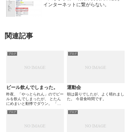
インターネットに繋がらない。
関連記事
ブログ
ブログ
ビール飲んでしまった。
運動会
昨夜、「やっとられん」のでビー
朝は曇りでしたが、よく晴れまし
ルを飲んでしまったが、 とたん
た。 今昼食時間です。
にめまいと動悸でダウン。 「Ｓ
ＭＡＰ」の草なぎ氏も飲酒でえら
ブログ
ブログ
いことになっている。 私
は・・・家でももう飲めないな
ー。