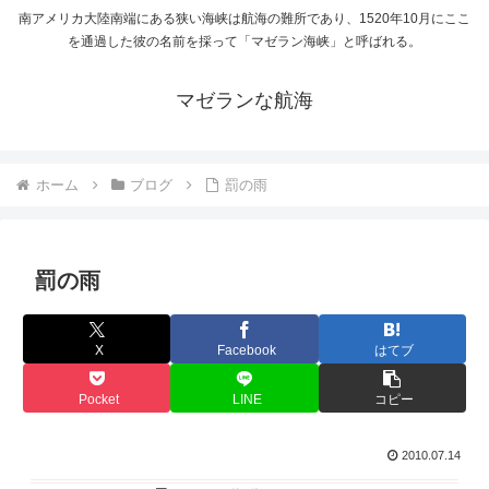
南アメリカ大陸南端にある狭い海峡は航海の難所であり、1520年10月にここ
を通過した彼の名前を採って「マゼラン海峡」と呼ばれる。
マゼランな航海
ホーム
ブログ
罰の雨
罰の雨
X
Facebook
はてブ
Pocket
LINE
コピー
2010.07.14