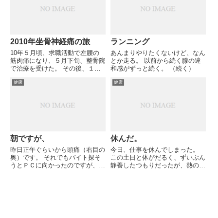
は元気そう」とのこと。
処理は走らないのかも。
2010年坐骨神経痛の旅
ランニング
10年５月頃、求職活動で左腰の
あんまりやりたくないけど、なん
筋肉痛になり、５月下旬、整骨院
とか走る。 以前から続く膝の違
で治療を受けた。 その後、１０
和感がずっと続く。 （続く）
年６月中旬、急に左臀部～左足全
健康
健康
体に痛み、痺れが現れた。まあま
あの劇症で、 一気に歩くことが
困難になった。 ８月には柔道整
復師である従兄弟に念入りに手
当...
朝ですが、
休んだ。
昨日正午ぐらいから頭痛（右目の
今日、仕事を休んでしまった。
奥）です。 それでもバイト探そ
この土日と体がだるく、ずいぶん
うとＰＣに向かったのですが、や
静養したつもりだったが、熱のと
る気出ないので不貞寝（ふてね）
きの関節痛、筋肉痛のような、全
します。 ・・・４０歳ですが不
身の痛みが今朝になってもとれ
貞寝です。
ず、休んだ。 今日は８～19時、
食事以外はずっと寝ていた。冬眠
のようだった。というか、この
際...