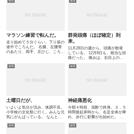
健康
健康
マラソン練習で転んだ。
群発頭痛（ほぼ確定）到
来。
走り始めて５分ぐらい、下り坂の
途中でころんだ。 右膝、左腰骨
11月28日の週から、頭痛が散発
のあたり、両手、左ひじ、ころが
している。 12月8日も、相当な頭
って右ひじを打ち、 すりむい
痛だった。 痛みは、右目上の奥
た。 （続く）
に、金属棒を差し込んだような痛
健康
健康
み。 本日12月10日、最近疲れて
いるので朝寝を決め込む、が、頭
痛で１０時起床。 これまでの症
状、寝ていて頭痛とい...
土曜日だが、
神経痛悪化
いよいよ気分が沈み、体調不良。
今朝４時前、泥酔で終身。３．５
小学校の文化祭に行く。みんな元
時間後起床時から、右足全体が痺
気にがんばっている。 なんとか
れ、歩行に影響が出始めた。 ア
体を動かすため、２Ｈ掃除。 車
ルコールでなく、ひょっとしたら
健康
健康
で出かけるが、運転を代わっても
生姜でもなく、外因物質のない状
らった。 母から電話有り。「声
態での睡眠でなければ、夜間修復