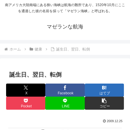
南アメリカ大陸南端にある狭い海峡は航海の難所であり、1520年10月にここ
を通過した彼の名前を採って「マゼラン海峡」と呼ばれる。
マゼランな航海
ホーム
健康
誕生日、翌日、転倒
誕生日、翌日、転倒
X
Facebook
はてブ
Pocket
LINE
コピー
2009.12.25