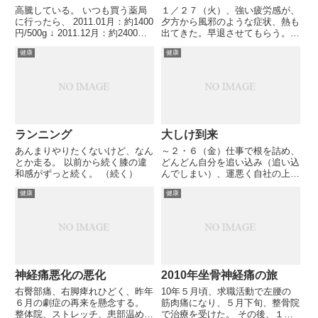
高騰している。 いつも買う薬局
１／２７（火）、強い疲労感が、
に行ったら、 2011.01月：約1400
夕方から風邪のような症状、熱も
円/500g ↓ 2011.12月：約2400
出てきた。早退させてもらう。な
円/500g に！！ 「生薬の一部の
んとか今夜中に養生を、と思う
健康
健康
値段が高騰していまして・・・」
が、翌日朝、どろどろの体調とな
と薬局の方の説明。 こんなこと
り、２８日（水）休んでしまう。
なら近所のスーパーにも10...
一日中、寝ていた。
ランニング
大しけ到来
あんまりやりたくないけど、なん
～２・６（金）仕事で根を詰め、
とか走る。 以前から続く膝の違
どんどん自分を追い込み（追い込
和感がずっと続く。 （続く）
んでしまい）、運悪く自社の上役
も、この時勢で福岡から出て仕事
健康
健康
することになってしまった。緊張
や不安が体調をどんどん崩した。
６日（金）夜、帰宅後、胸の締め
付け感、頭痛、体中の痛みから...
神経痛悪化の悪化
2010年坐骨神経痛の旅
右臀部痛、右脚痺れひどく、昨年
10年５月頃、求職活動で左腰の
６月の劇症の再来を懸念する。
筋肉痛になり、５月下旬、整骨院
整体院、ストレッチ、患部温め以
で治療を受けた。 その後、１０