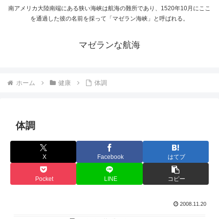
南アメリカ大陸南端にある狭い海峡は航海の難所であり、1520年10月にここ
を通過した彼の名前を採って「マゼラン海峡」と呼ばれる。
マゼランな航海
ホーム
健康
体調
体調
X
Facebook
はてブ
Pocket
LINE
コピー
2008.11.20