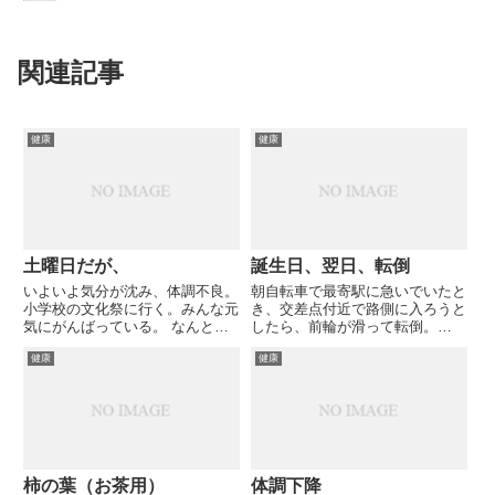
関連記事
健康
健康
土曜日だが、
誕生日、翌日、転倒
いよいよ気分が沈み、体調不良。
朝自転車で最寄駅に急いでいたと
小学校の文化祭に行く。みんな元
き、交差点付近で路側に入ろうと
気にがんばっている。 なんとか
したら、前輪が滑って転倒。
体を動かすため、２Ｈ掃除。 車
「いつもの」右膝を強打し出血。
健康
健康
で出かけるが、運転を代わっても
右足首を擦りむき、体の首や腰に
らった。 母から電話有り。「声
ダメージが。 あぁ、この歳にな
は元気そう」とのこと。
って、「転ぶ」など。職場で聞い
てみたら皆転ばないそうな。 し
か...
柿の葉（お茶用）
体調下降