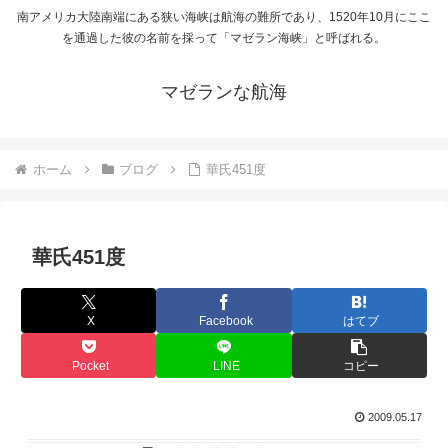
南アメリカ大陸南端にある狭い海峡は航海の難所であり、1520年10月にここ
を通過した彼の名前を採って「マゼラン海峡」と呼ばれる。
マゼランな航海
ホーム
ブログ
華氏451度
華氏451度
X
Facebook
はてブ
Pocket
LINE
コピー
2009.05.17