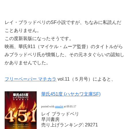
レイ・ブラッドベリのSF小説ですが、ちなみに私読んだ
ことありません。
この度新装版になったそうです。
映画、華氏911（マイケル・ムーア監督）のタイトルがら
みブラッドベリ氏が憤慨した、その元ネタぐらいの認知し
かありませんでした。
フリーペーパー マチカラ
vol.11（５月号）によると、
華氏451度 (ハヤカワ文庫SF)
posted with
amazlet
at 09.05.17
レイ ブラッドベリ
早川書房
売り上げランキング: 29271