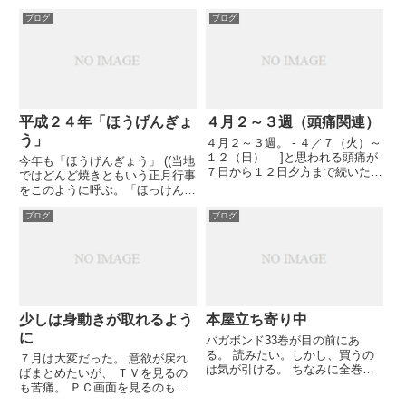
島第１原発１号機の周辺で、ウラ
ブログ
ブログ
ン燃料が核分裂してできる放射性
物質のセシウムとヨウ素が検出さ
れ、経済産業省原子力安全・保安
院幹部は１２日...
平成２４年「ほうげんぎょ
４月２～３週（頭痛関連）
う」
４月２～３週。 - ４／７（火）～
１２（日） ]と思われる頭痛が
今年も「ほうげんぎょう」 ((当地
７日から１２日夕方まで続いた。
ではどんど焼きともいう正月行事
４月１週は病院通いなどの元気が
をこのように呼ぶ。「ほっけんぎ
あったが、もう本もテレビも見た
ょう」とも。))に出かけた。 辰年
くない状態。頭痛薬も飲んだ一時
ブログ
ブログ
の子供が火を入れ、大きく燃え上
しか効果がない。１１日（土）、
がった。 ところで、ほうげん
家内の薦めで、家内の知人...
ぎょうが、来年から開催されない
可能性が高い。 ...
少しは身動きが取れるよう
本屋立ち寄り中
に
バガボンド33巻が目の前にあ
る。 読みたい。しかし、買うの
７月は大変だった。 意欲が戻れ
は気が引ける。 ちなみに全巻ネ
ばまとめたいが、 ＴＶを見るの
カフェかレンタルだった。 それ
も苦痛。 ＰＣ画面を見るのもか
でも私は本屋に立ち寄る。背表紙
なりの苦痛。 本を読むのさえ苦