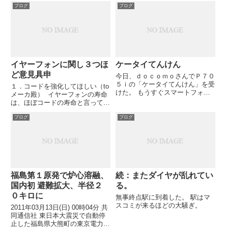
ブログ
ブログ
イヤーフォンに関し３つほ
ケータイてんけん
ど意見具申
今日、ｄｏｃｏｍｏさんでＰ７０
５ｉの「ケータイてんけん」を受
１．コードを強化してほしい（to
けた。 もうすぐスマートフォン
メーカ殿） イヤーフォンの寿命
購入の予定だが、この携帯は本当
は、ほぼコードの寿命と言ってい
に愛着があるので、 引退した後
い。 写真：コード分岐部が断線
も、大事にしたい。 結果は特に
ブログ
ブログ
したケース なんとか振動板採用
問題とのこと、レシート上の結果
だの、なんとかドライバーユニッ
用紙に、バッテリーの性能が８
ト搭載だのが、本体は全く問題な
割...
しなのにコードの断線で破...
福島第１原発で炉心溶融、
続：またダイヤが乱れてい
国内初 避難拡大、半径２
る。
０キロに
無事終点駅に到着した。 駅はマ
スコミが来るほどの大騒ぎ。
2011年03月13日(日) 00時04分 共
同通信社 東日本大震災で自動停
止した福島県大熊町の東京電力福