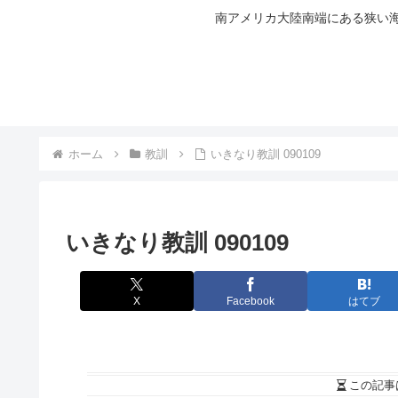
南アメリカ大陸南端にある狭い海
ホーム
教訓
いきなり教訓 090109
いきなり教訓 090109
X
Facebook
はてブ
この記事