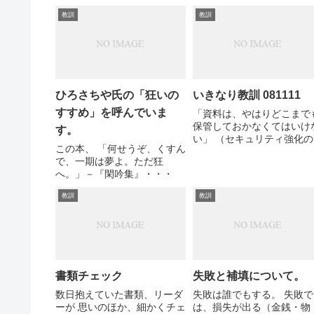
教訓
教訓
ひろさちや氏の「狂いの
いきなり教訓 081111
すすめ」を呼んでいま
「資料は、やはりどこまで
保管しておかなくてはいけ
す。
い」 （セキュリティ強化の
この本、 「何せうぞ、くすん
めの文書廃棄に対するアン
で、一期は夢よ。ただ狂
テーゼとして）
へ。」－『閑吟集』・・・
教訓
教訓
書類チェック
失敗と補填について。
数日抱えていた書類、リーダ
失敗は誰でもする。 失敗で
ーが 思いのほか、細かくチェ
は、損失が出る（金銭・物