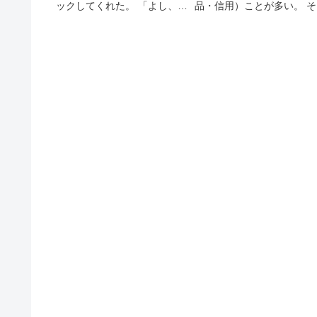
ックしてくれた。 「よし、ぼ
品・信用）ことが多い。 そ
くもがんばろう」と自分に鞭
失敗の損失を取り戻す（補
打ったら、気持ちが痛かっ
填）のは、失敗で生じた問
た。 「がんばるな」は最近の
の整理がついてから。 失敗
世間のキーワードだ。 だか
を、失敗で塗りかねてしま
ら、「僕もきちんと手間をか
い、補填の元手がなくなっ
けよう」
しまうから。 （ＦＸ）