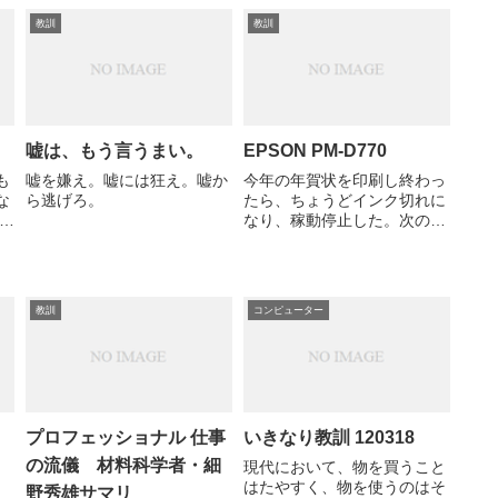
教訓
教訓
嘘は、もう言うまい。
EPSON PM-D770
も
嘘を嫌え。嘘には狂え。嘘か
今年の年賀状を印刷し終わっ
な
ら逃げろ。
たら、ちょうどインク切れに
た
なり、稼動停止した。次の補
チ
充インクは買っていない。 ２
００４年からずっと使い続
け、特に年賀状の時期には猛
烈に酷使しましたが、本年度
教訓
コンピューター
で隠居申し渡すことにしまし
た。 今までお疲れ様。 次
は、弟...
プロフェッショナル 仕事
いきなり教訓 120318
の流儀 材料科学者・細
現代において、物を買うこと
はたやすく、物を使うのはそ
野秀雄サマリ