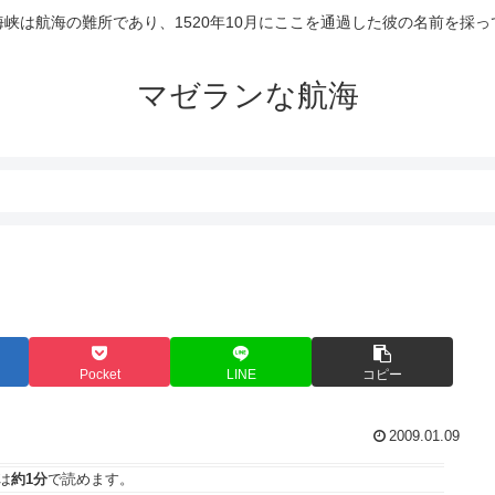
峡は航海の難所であり、1520年10月にここを通過した彼の名前を採
マゼランな航海
Pocket
LINE
コピー
2009.01.09
は
約1分
で読めます。