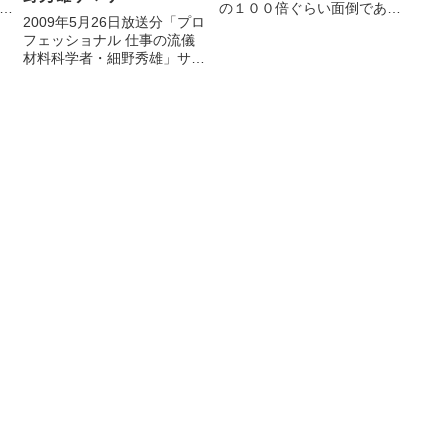
の
の１００倍ぐらい面倒であ
2009年5月26日放送分「プロ
る。
フェッショナル 仕事の流儀
題
材料科学者・細野秀雄」サマ
リ ((サマリ（summary）：要
約という意味の英単語。長い
て
文章や大規模なデータなどを
集計したり要約したもの。))
誰も注目していない現象。し
かし細野（...