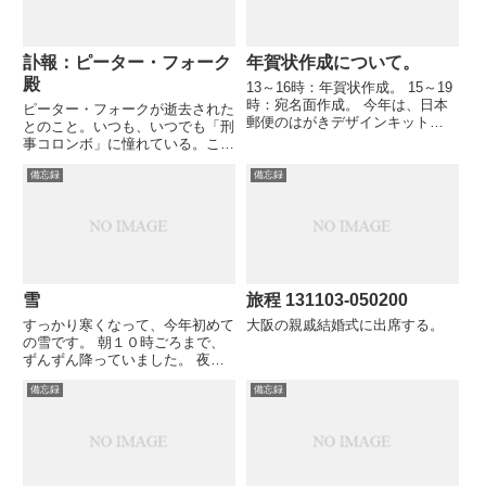
訃報：ピーター・フォーク
年賀状作成について。
殿
13～16時：年賀状作成。 15～19
時：宛名面作成。 今年は、日本
ピーター・フォークが逝去された
郵便のはがきデザインキット
とのこと。いつも、いつでも「刑
2010を利用した。いつもGIMPな
事コロンボ」に憧れている。これ
どを利用して一から画像を編集し
からも。 テレビドラマ「刑事コ
ていたため一昼夜かかっていた。
備忘録
備忘録
ロンボ」に主演し人気を博した米
それに比べれば、初期デザインが
国の俳優ピーター・フォークさん
固まるまでは１時間...
が２３日、ロサンゼルス近郊ビバ
リーヒルズの自宅で死去した。
...
雪
旅程 131103-050200
すっかり寒くなって、今年初めて
大阪の親戚結婚式に出席する。
の雪です。 朝１０時ごろまで、
ずんずん降っていました。 夜
も、寒さは増すばかりです。 こ
備忘録
備忘録
の不景気に、近所に巨大ショッピ
ングセンターが出来たので、夜９
時過ぎから出かけてみました。
雪だるまが、１つ増えていまし
た。