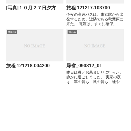
[写真]１０月２７日夕方
旅程 121217-103700
今夜の高速バスは、東京駅から出
発するため、近隣である秋葉原に
来た。 電源は、すぐに確保。さ
すが電気街。 ちなみにここはス
備忘録
備忘録
タバ。スタバはMacBook Air率が
高いね、やっぱ。
旅程 121218-004200
帰省_090812_01
昨日は母とお墓まいりに行った。
静かに過ごしました。 実家の夜
は、車の音も、風の音も、蛙や虫
の声もない、静かな夜でした。