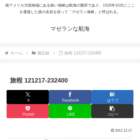
南アメリカ大陸南端にある狭い海峡は航海の難所であり、1520年10月にここ
を通過した彼の名前を採って「マゼラン海峡」と呼ばれる。
マゼランな航海
ホーム
備忘録
旅程 121217-232400
旅程 121217-232400
X
Facebook
はてブ
Pocket
LINE
コピー
2012.12.17