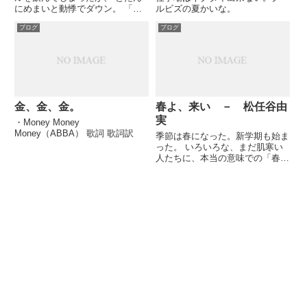
にめまいと動悸でダウン。 「Ｓ
ルビズの夏かいな。
ＭＡＰ」の草なぎ氏も飲酒でえら
ブログ
ブログ
いことになっている。 私
は・・・家でももう飲めないな
ー。
金、金、金。
春よ、来い － 松任谷由
実
・Money Money
Money（ABBA） 歌詞 歌詞訳
季節は春になった。新学期も始ま
った。 いろいろな、まだ肌寒い
人たちに、本当の意味での「春」
が早く来ることを強く願う。