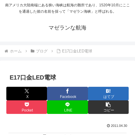
南アメリカ大陸南端にある狭い海峡は航海の難所であり、1520年10月にここ
を通過した彼の名前を採って「マゼラン海峡」と呼ばれる。
マゼランな航海
ホーム
ブログ
E17口金LED電球
E17口金LED電球
X
Facebook
はてブ
Pocket
LINE
コピー
2011.04.30