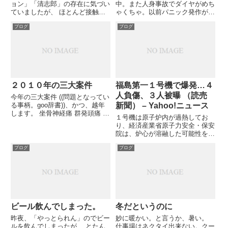
ョン」「清志郎」の存在に気づい
中。また人身事故でダイヤがめち
ていましたが、 ほとんど接触は
ゃくちゃ。以前パニック発作が起
しませんでした。ただ、深夜の
きた時と同条件下。 もう救急車
ブログ
ブログ
AMラジオの何かのキャンペーン
は必要なさそうだが、脆弱なり公
のBGMで どう聞いても清志郎氏
共交通。
の歌声の弾き語りが流れていて、
曲名もわからないのですが と
て...
２０１０年の三大案件
福島第一１号機で爆発…４
人負傷、３人被曝 （読売
今年の三大案件 ((問題となってい
る事柄。goo辞書))、かつ、越年
新聞） – Yahoo!ニュース
します。 坐骨神経痛 群発頭痛 安
１号機は原子炉内が過熱してお
定就業 詳しくは、後日の投稿
り、経済産業省原子力安全・保安
で。本年は最終投稿といたしま
院は、炉心が溶融した可能性を指
す。 身も心も暖かく、よい年越
摘。東京電力は、運転再開が困難
しを。
ブログ
ブログ
となる海水の注入に踏み切ること
を決めた。その作業に備え、福島
県は同日夜、避難指示の範囲を半
径２０キロ・メートル圏へ拡大し
た...
ビール飲んでしまった。
冬だというのに
昨夜、「やっとられん」のでビー
妙に暖かい。と言うか、暑い。
ルを飲んでしまったが、 とたん
仕事場はネクタイ出来ない。クー