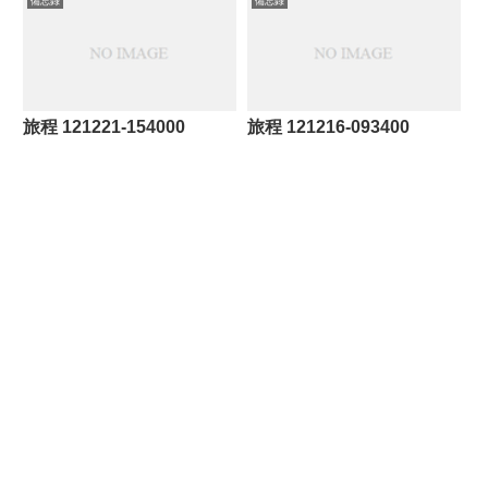
備忘録
備忘録
神社に行ったりした。 ・・・こ
のブログは、なにかというと太宰
府だねぇ。
旅程 121221-154000
旅程 121216-093400