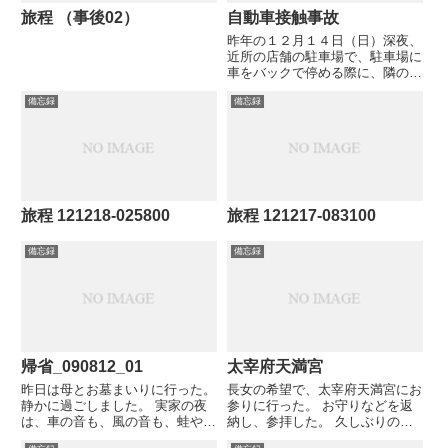
旅程 （事後02）
自動車接触事故
昨年の１２月１４日（日）深夜、
近所の店舗の駐車場で、駐車場に
車をバックで停める際に、隣の車
に接触してしまった。 全面的に
備忘録
備忘録
こちらが悪いので、最初からお詫
びし、事故処理を双方で行った。
自動車保険会社への連絡、警察の
取調対応、等々で、１時間以
上。...
旅程 121218-025800
旅程 121217-083100
備忘録
備忘録
帰省_090812_01
太宰府天満宮
昨日は母とお墓まいりに行った。
長女の希望で、太宰府天満宮にお
静かに過ごしました。 実家の夜
参りに行った。 お守りなどを返
は、車の音も、風の音も、蛙や虫
納し、参拝した。 久しぶりの参
の声もない、静かな夜でした。
拝で、普段は行かない裏手の稲荷