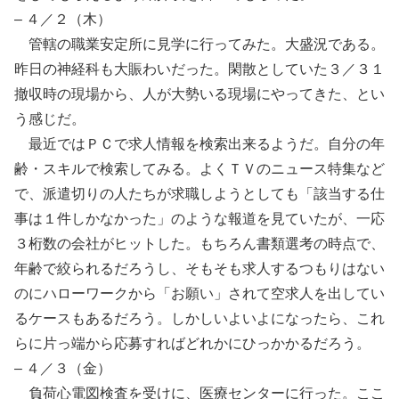
– ４／２（木）
管轄の職業安定所に見学に行ってみた。大盛況である。
昨日の神経科も大賑わいだった。閑散としていた３／３１
撤収時の現場から、人が大勢いる現場にやってきた、とい
う感じだ。
最近ではＰＣで求人情報を検索出来るようだ。自分の年
齢・スキルで検索してみる。よくＴＶのニュース特集など
で、派遣切りの人たちが求職しようとしても「該当する仕
事は１件しかなかった」のような報道を見ていたが、一応
３桁数の会社がヒットした。もちろん書類選考の時点で、
年齢で絞られるだろうし、そもそも求人するつもりはない
のにハローワークから「お願い」されて空求人を出してい
るケースもあるだろう。しかしいよいよになったら、これ
らに片っ端から応募すればどれかにひっかかるだろう。
– ４／３（金）
負荷心電図検査を受けに、医療センターに行った。ここ