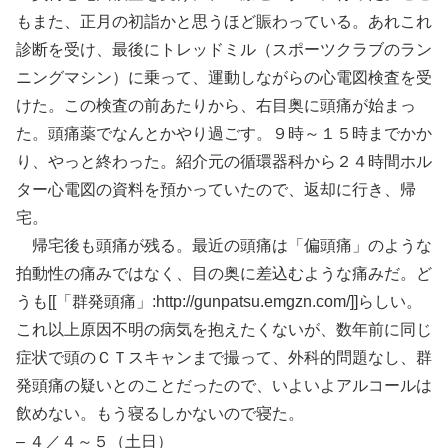
もまた、正月の初詣かと思うほど賑わっている。あれこれ
診断を受け、最後にトレッドミル（スポーツクラブのラン
ニングマシン）に乗って、運動しながらの心電図検査を受
けた。この検査の前あたりから、右目奥に頭痛が始まっ
た。頭痛薬でなんとかやり過ごす。９時～１５時までかか
り、やっと終わった。紹介元の循環器科から２４時間ホル
ター心電図の資料を預かっていたので、返却に行き、帰
宅。
帰宅後も頭痛が残る。最近の頭痛は「偏頭痛」のような
拍動性の痛みではなく、目の奥に差込むような痛みだ。ど
うも[[「群発頭痛」:http://gunpatsu.emgzn.com/]]らしい。
これ以上原因不明の病気を抱えたくないが、数年前に同じ
症状で頭のＣＴスキャンまで撮って、外科的問題なし、群
発頭痛の疑いとのことだったので、いよいよアルコールは
飲めない。もう寝るしかないので寝た。
– ４／４～５（土日）