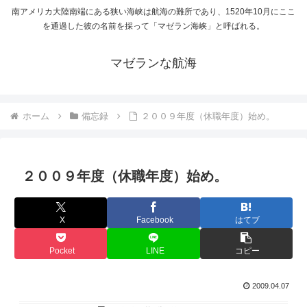
南アメリカ大陸南端にある狭い海峡は航海の難所であり、1520年10月にここ
を通過した彼の名前を採って「マゼラン海峡」と呼ばれる。
マゼランな航海
ホーム
備忘録
２００９年度（休職年度）始め。
２００９年度（休職年度）始め。
X
Facebook
はてブ
Pocket
LINE
コピー
2009.04.07