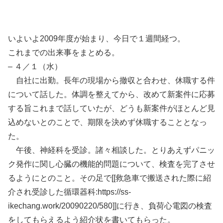
いよいよ2009年度が始まり、今日で１週間経つ。
これまでの出来事をまとめる。
– ４／１（水）
自社に出勤。長年の現場から撤収と合わせ、休職する件
について話した。体調を整えてから、改めて新案件に応募
する旨これまで話していたが、どうも新案件がほとんど見
込めないとのことで、期限を決めず休職することとなっ
た。
午後、神経科を受診。諸々相談した。とりあえずパニッ
ク発作に関し心臓の機能的問題について、検査を完了させ
るようにとのこと。その足で[[救急車で搬送された際に紹
介され受診した循環器科:https://ss-
ikechang.work/20090220/580]]に行き、負荷心電図の検査
をしてもらえるよう紹介状を書いてもらった。