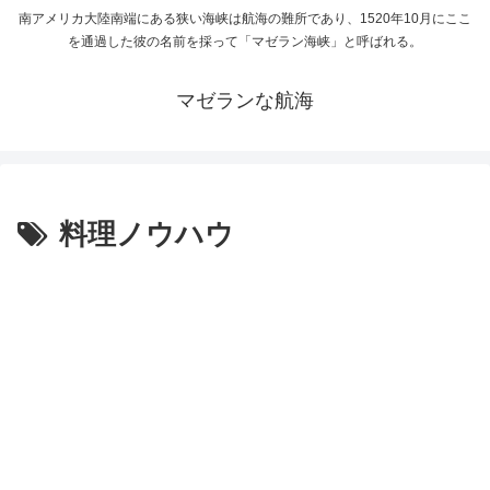
南アメリカ大陸南端にある狭い海峡は航海の難所であり、1520年10月にここ
を通過した彼の名前を採って「マゼラン海峡」と呼ばれる。
マゼランな航海
料理ノウハウ