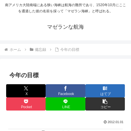
南アメリカ大陸南端にある狭い海峡は航海の難所であり、1520年10月にここ
を通過した彼の名前を採って「マゼラン海峡」と呼ばれる。
マゼランな航海
ホーム
備忘録
今年の目標
今年の目標
X
Facebook
はてブ
Pocket
LINE
コピー
2012.01.01