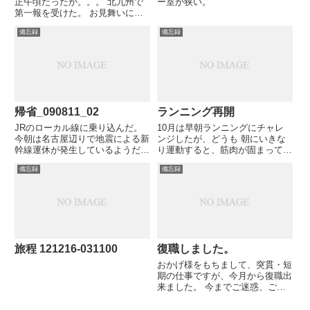
正午頃だったか。。。 北九州で
ー室が狭い。
第一報を受けた。 お見舞いに帰
省した２日後だった。
備忘録
備忘録
帰省_090811_02
ランニング再開
JRのローカル線に乗り込んだ。
10月は早朝ランニングにチャレ
今朝は名古屋辺りで地震による新
ンジしたが、どうも 朝にいきな
幹線運休が発生しているようだ。
り運動すると、筋肉が固まってい
一昨日昨日は台風、今度は地震。
たようで、あちこち痛くなってし
備忘録
備忘録
…脆弱な私たち。
まい 中断していた。 （続く）
旅程 121216-031100
復職しました。
おかげ様をもちまして、突貫・短
期の仕事ですが、今月から復職出
来ました。 今までご迷惑、ご心
配をおかけした皆様、どうもすい
ませんでした。 実は９月末から