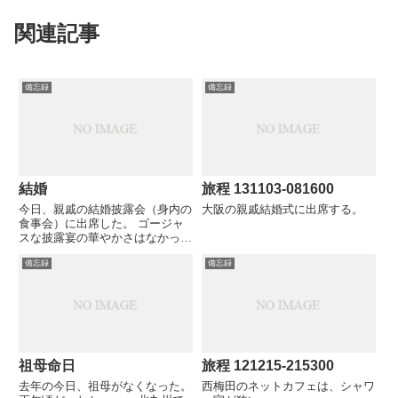
関連記事
備忘録
備忘録
結婚
旅程 131103-081600
今日、親戚の結婚披露会（身内の
大阪の親戚結婚式に出席する。
食事会）に出席した。 ゴージャ
スな披露宴の華やかさはなかった
が、アットホームな雰囲気の中
備忘録
備忘録
で、やはり新郎新婦からは新しい
生活の期待と決意が清清しく感じ
とれた。 さて、我が生活省みる
と、１９９６年には同様に、家族
の...
祖母命日
旅程 121215-215300
去年の今日、祖母がなくなった。
西梅田のネットカフェは、シャワ