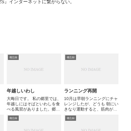
X4/2S』インターネットに繋がらない。
備忘録
備忘録
年越しいわし
ランニング再開
大晦日です。 私の郷里では、
10月は早朝ランニングにチャ
年越しにはそばといわしを食
レンジしたが、どうも 朝にい
べる風習がありました。郷里
きなり運動すると、筋肉が固
を離れても、大晦日にはどう
まっていたようで、あちこち
備忘録
備忘録
してもいわしを食べたいもの
痛くなってしまい 中断してい
です。 この風習、いろいろな
た。 （続く）
地方の人や、同県の出身の人