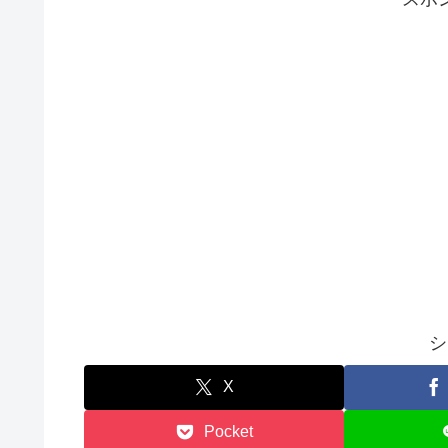
シ
X
Pocket