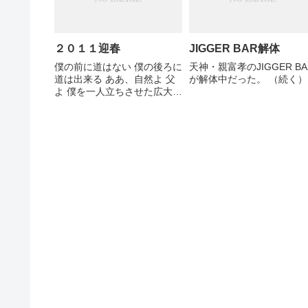
２０１１迎春
JIGGER BAR解体
僕の前に道はない 僕の後ろに
天神・親富孝のJIGGER BA
道は出来る ああ、自然よ 父
が解体中だった。 （続く）
よ 僕を一人立ちさせた広大な
父よ 僕から目を離さないで守
る事をせよ 常に父の気魄（き
はく）を僕に充たせよ この遠
い道程のため この遠い道程の
ため －高村光太郎 道程（抜
粋） ((高村光...