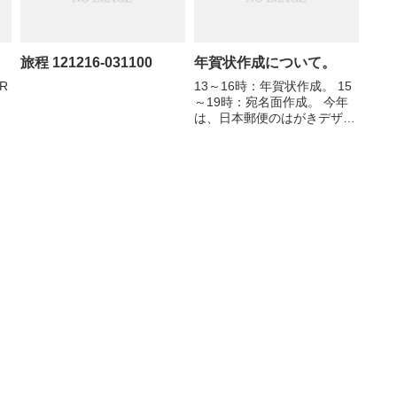
にも聞いてみたのですが、い
まだ「私もそう」という人に
会...
旅程 121216-031100
年賀状作成について。
R
13～16時：年賀状作成。 15
～19時：宛名面作成。 今年
は、日本郵便のはがきデザイ
ンキット2010を利用した。い
つもGIMPなどを利用して一
から画像を編集していたため
一昼夜かかっていた。 それに
比べれば、初期デザインが固
まるまでは１時間...