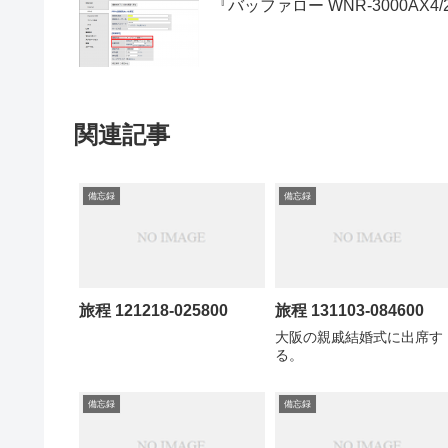
『バッファロー WNR-3000A
関連記事
備忘録
備忘録
旅程 121218-025800
旅程 131103-084600
大阪の親戚結婚式に出席す
る。
備忘録
備忘録