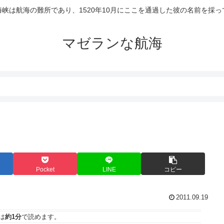
峡は航海の難所であり、1520年10月にここを通過した彼の名前を採
マゼランな航海
Pocket
LINE
コピー
2011.09.19
は
約1分
で読めます。