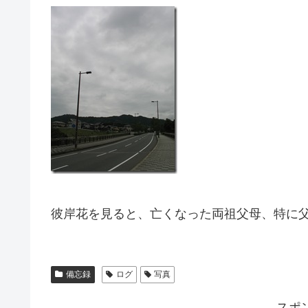
彼岸花を見ると、亡くなった両祖父母、特に
備忘録
ログ
写真
スポ