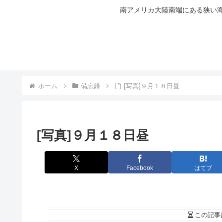
南アメリカ大陸南端にある狭い海
ホーム
備忘録
[写真]９月１８日昼
[写真]９月１８日昼
X
Facebook
はてブ
この記事