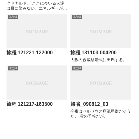
クドナルド。 ここに今いる人達
は目に染みない。エネルギーが自
分と同程度だから。 昨夜のマッ
備忘録
備忘録
クのBGMはコンザバなジャズ、
今朝は70-880's洋楽+DJ。イーグ
ルス、ビリージョエル、スティー
ブペリーが流れていた...
旅程 121221-122000
旅程 131103-004200
大阪の親戚結婚式に出席する。
備忘録
備忘録
旅程 121217-163500
帰省_090812_03
今夜はペルセウス座流星群だそう
だ。 雲の予報だが。