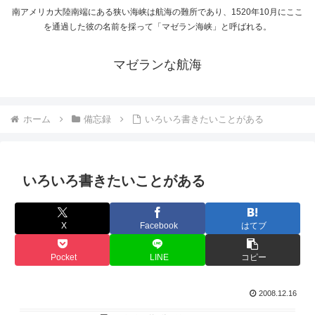
南アメリカ大陸南端にある狭い海峡は航海の難所であり、1520年10月にここ
を通過した彼の名前を採って「マゼラン海峡」と呼ばれる。
マゼランな航海
ホーム
備忘録
いろいろ書きたいことがある
いろいろ書きたいことがある
X
Facebook
はてブ
Pocket
LINE
コピー
2008.12.16