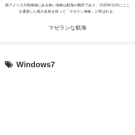
南アメリカ大陸南端にある狭い海峡は航海の難所であり、1520年10月にここ
を通過した彼の名前を採って「マゼラン海峡」と呼ばれる。
マゼランな航海
Windows7