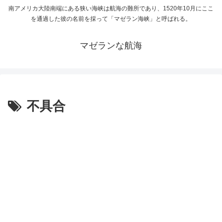
南アメリカ大陸南端にある狭い海峡は航海の難所であり、1520年10月にここ
を通過した彼の名前を採って「マゼラン海峡」と呼ばれる。
マゼランな航海
不具合