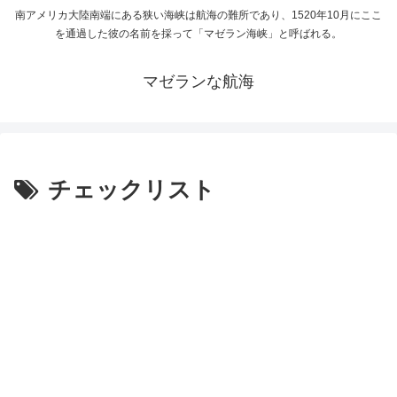
南アメリカ大陸南端にある狭い海峡は航海の難所であり、1520年10月にここ
を通過した彼の名前を採って「マゼラン海峡」と呼ばれる。
マゼランな航海
チェックリスト